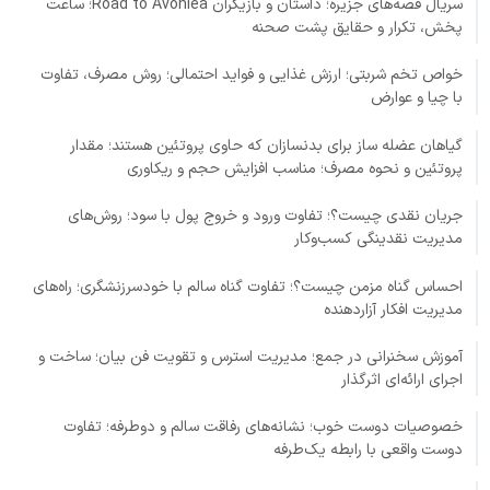
سریال قصه‌های جزیره؛ داستان و بازیگران Road to Avonlea؛ ساعت
پخش، تکرار و حقایق پشت صحنه
خواص تخم شربتی؛ ارزش غذایی و فواید احتمالی؛ روش مصرف، تفاوت
با چیا و عوارض
گیاهان عضله ساز برای بدنسازان که حاوی پروتئین هستند؛ مقدار
پروتئین و نحوه مصرف؛ مناسب افزایش حجم و ریکاوری
جریان نقدی چیست؟؛ تفاوت ورود و خروج پول با سود؛ روش‌های
مدیریت نقدینگی کسب‌وکار
احساس گناه مزمن چیست؟؛ تفاوت گناه سالم با خودسرزنشگری؛ راه‌های
مدیریت افکار آزاردهنده
آموزش سخنرانی در جمع؛ مدیریت استرس و تقویت فن بیان؛ ساخت و
اجرای ارائه‌ای اثرگذار
خصوصیات دوست خوب؛ نشانه‌های رفاقت سالم و دوطرفه؛ تفاوت
دوست واقعی با رابطه یک‌طرفه