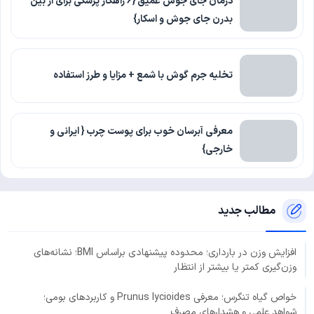
درمان جای جوش عمیق {6 راهکار پزشکی برای از بین
بدرن جای جوش و اسکار}
تخلیه جرم گوش با شمع + مزایا و طرز استفاده
معرفی آبرسان خوب برای پوست چرب { ایرانی و
خارجی}
مطالب جدید
افزایش وزن در بارداری؛ محدوده پیشنهادی براساس BMI؛ نشانه‌های
وزن‌گیری کمتر یا بیشتر از انتظار
خواص گیاه تنگرس؛ معرفی Prunus lycioides و کاربردهای بومی؛
شواهد علمی و هشدارهای مصرف