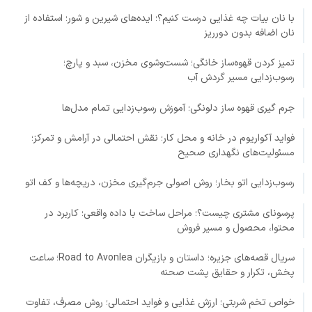
با نان بیات چه غذایی درست کنیم؟؛ ایده‌های شیرین و شور؛ استفاده از
نان اضافه بدون دورریز
تمیز کردن قهوه‌ساز خانگی؛ شست‌وشوی مخزن، سبد و پارچ؛
رسوب‌زدایی مسیر گردش آب
جرم گیری قهوه ساز دلونگی؛ آموزش رسوب‌زدایی تمام مدل‌ها
فواید آکواریوم در خانه و محل کار؛ نقش احتمالی در آرامش و تمرکز؛
مسئولیت‌های نگهداری صحیح
رسوب‌زدایی اتو بخار؛ روش اصولی جرم‌گیری مخزن، دریچه‌ها و کف اتو
پرسونای مشتری چیست؟؛ مراحل ساخت با داده واقعی؛ کاربرد در
محتوا، محصول و مسیر فروش
سریال قصه‌های جزیره؛ داستان و بازیگران Road to Avonlea؛ ساعت
پخش، تکرار و حقایق پشت صحنه
خواص تخم شربتی؛ ارزش غذایی و فواید احتمالی؛ روش مصرف، تفاوت