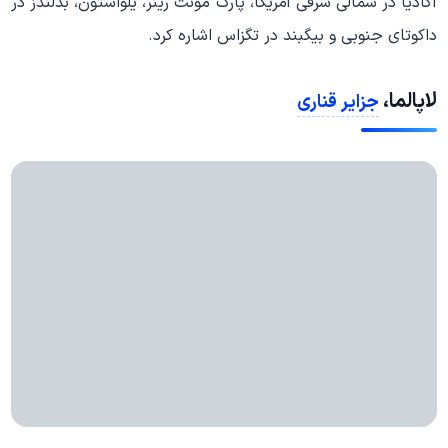
آکادیا در شمالی شرقی آمریکا، پارک مونت رینر، یلواستون، بدلندز در
داکوتای جنوبی و بیگبند در تگزاس اشاره کرد.
لاپالما،
جزایر قناری