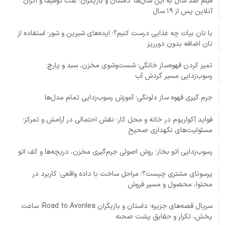
فیلم صد سال به این سال‌ها؛ داستان و بازیگران؛ علت توقیف و اکران
آنلاین پس از ۱۹ سال
با نان بیات چه غذایی درست کنیم؟؛ ایده‌های شیرین و شور؛ استفاده از
نان اضافه بدون دورریز
تمیز کردن قهوه‌ساز خانگی؛ شست‌وشوی مخزن، سبد و پارچ؛
رسوب‌زدایی مسیر گردش آب
جرم گیری قهوه ساز دلونگی؛ آموزش رسوب‌زدایی تمام مدل‌ها
فواید آکواریوم در خانه و محل کار؛ نقش احتمالی در آرامش و تمرکز؛
مسئولیت‌های نگهداری صحیح
رسوب‌زدایی اتو بخار؛ روش اصولی جرم‌گیری مخزن، دریچه‌ها و کف اتو
پرسونای مشتری چیست؟؛ مراحل ساخت با داده واقعی؛ کاربرد در
محتوا، محصول و مسیر فروش
سریال قصه‌های جزیره؛ داستان و بازیگران Road to Avonlea؛ ساعت
پخش، تکرار و حقایق پشت صحنه