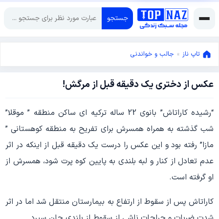
جستجو
تاپ ناز
»
جالب و خواندنی
عکس از دختری یک دقیقه قبل از مرگش!
آگوست
14,
2013
آگوست
“رشیده کاراتاش” بانوی 22 ساله ترکیه ای ساکن منطقه ” موقلا”
14,
شب گذشته به همراه همسرش برای تفریح به منطقه کوهستانی ”
2013
مازا” رفته بود و این عکس را درست یک دقیقه قبل از اینکه در اثر
عدم تعادل از کنار و لبه بلندی به پایین کوه پرت شود، همسرش از
او گرفته است.
کاراتاش پس از سقوط از ارتفاع به بیمارستان منتقل شد اما در اثر
شدت ضربات و جراحات ناشی از سقوط از بلندی جان سپرد.