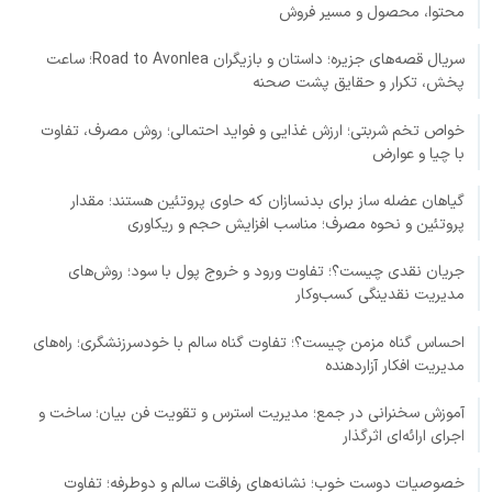
محتوا، محصول و مسیر فروش
سریال قصه‌های جزیره؛ داستان و بازیگران Road to Avonlea؛ ساعت
پخش، تکرار و حقایق پشت صحنه
خواص تخم شربتی؛ ارزش غذایی و فواید احتمالی؛ روش مصرف، تفاوت
با چیا و عوارض
گیاهان عضله ساز برای بدنسازان که حاوی پروتئین هستند؛ مقدار
پروتئین و نحوه مصرف؛ مناسب افزایش حجم و ریکاوری
جریان نقدی چیست؟؛ تفاوت ورود و خروج پول با سود؛ روش‌های
مدیریت نقدینگی کسب‌وکار
احساس گناه مزمن چیست؟؛ تفاوت گناه سالم با خودسرزنشگری؛ راه‌های
مدیریت افکار آزاردهنده
آموزش سخنرانی در جمع؛ مدیریت استرس و تقویت فن بیان؛ ساخت و
اجرای ارائه‌ای اثرگذار
خصوصیات دوست خوب؛ نشانه‌های رفاقت سالم و دوطرفه؛ تفاوت