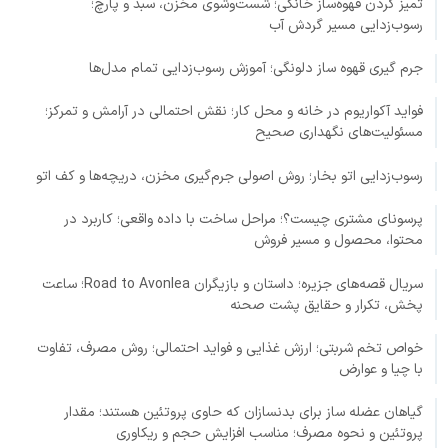
تمیز کردن قهوه‌ساز خانگی؛ شست‌وشوی مخزن، سبد و پارچ؛
رسوب‌زدایی مسیر گردش آب
جرم گیری قهوه ساز دلونگی؛ آموزش رسوب‌زدایی تمام مدل‌ها
فواید آکواریوم در خانه و محل کار؛ نقش احتمالی در آرامش و تمرکز؛
مسئولیت‌های نگهداری صحیح
رسوب‌زدایی اتو بخار؛ روش اصولی جرم‌گیری مخزن، دریچه‌ها و کف اتو
پرسونای مشتری چیست؟؛ مراحل ساخت با داده واقعی؛ کاربرد در
محتوا، محصول و مسیر فروش
سریال قصه‌های جزیره؛ داستان و بازیگران Road to Avonlea؛ ساعت
پخش، تکرار و حقایق پشت صحنه
خواص تخم شربتی؛ ارزش غذایی و فواید احتمالی؛ روش مصرف، تفاوت
با چیا و عوارض
گیاهان عضله ساز برای بدنسازان که حاوی پروتئین هستند؛ مقدار
پروتئین و نحوه مصرف؛ مناسب افزایش حجم و ریکاوری