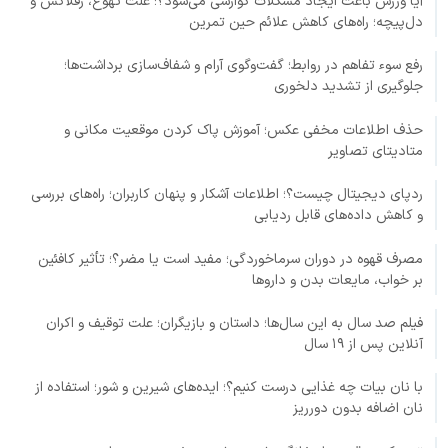
آیا ورزش باعث ایجاد مشکلات گوارشی می‌شود؟؛ علت تهوع، رفلاکس و
دل‌پیچه؛ راه‌های کاهش علائم حین تمرین
رفع سوء تفاهم در روابط؛ گفت‌وگوی آرام و شفاف‌سازی برداشت‌ها؛
جلوگیری از تشدید دلخوری
حذف اطلاعات مخفی عکس؛ آموزش پاک کردن موقعیت مکانی و
متادیتای تصاویر
ردپای دیجیتال چیست؟؛ اطلاعات آشکار و پنهان کاربران؛ راه‌های بررسی
و کاهش داده‌های قابل ردیابی
مصرف قهوه در دوران سرماخوردگی؛ مفید است یا مضر؟؛ تأثیر کافئین
بر خواب، مایعات بدن و داروها
فیلم صد سال به این سال‌ها؛ داستان و بازیگران؛ علت توقیف و اکران
آنلاین پس از ۱۹ سال
با نان بیات چه غذایی درست کنیم؟؛ ایده‌های شیرین و شور؛ استفاده از
نان اضافه بدون دورریز