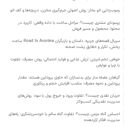
رسوب‌زدایی اتو بخار؛ روش اصولی جرم‌گیری مخزن، دریچه‌ها و کف اتو
پرسونای مشتری چیست؟؛ مراحل ساخت با داده واقعی؛ کاربرد در
محتوا، محصول و مسیر فروش
سریال قصه‌های جزیره؛ داستان و بازیگران Road to Avonlea؛ ساعت
پخش، تکرار و حقایق پشت صحنه
خواص تخم شربتی؛ ارزش غذایی و فواید احتمالی؛ روش مصرف، تفاوت
با چیا و عوارض
گیاهان عضله ساز برای بدنسازان که حاوی پروتئین هستند؛ مقدار
پروتئین و نحوه مصرف؛ مناسب افزایش حجم و ریکاوری
جریان نقدی چیست؟؛ تفاوت ورود و خروج پول با سود؛ روش‌های
مدیریت نقدینگی کسب‌وکار
احساس گناه مزمن چیست؟؛ تفاوت گناه سالم با خودسرزنشگری؛ راه‌های
مدیریت افکار آزاردهنده