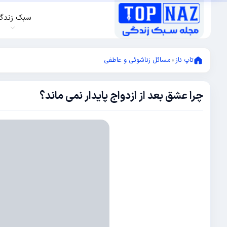
سبک زندگ
تاپ ناز
»
مسائل زناشوئی و عاطفی
چرا عشق بعد از ازدواج پایدار نمی ماند؟
ژانویه
11,
2018
دسامبر
15,
2017