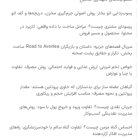
رسوب‌زدایی اتو بخار؛ روش اصولی جرم‌گیری مخزن، دریچه‌ها و کف اتو
پرسونای مشتری چیست؟؛ مراحل ساخت با داده واقعی؛ کاربرد در
محتوا، محصول و مسیر فروش
سریال قصه‌های جزیره؛ داستان و بازیگران Road to Avonlea؛ ساعت
پخش، تکرار و حقایق پشت صحنه
خواص تخم شربتی؛ ارزش غذایی و فواید احتمالی؛ روش مصرف، تفاوت
با چیا و عوارض
گیاهان عضله ساز برای بدنسازان که حاوی پروتئین هستند؛ مقدار
پروتئین و نحوه مصرف؛ مناسب افزایش حجم و ریکاوری
جریان نقدی چیست؟؛ تفاوت ورود و خروج پول با سود؛ روش‌های
مدیریت نقدینگی کسب‌وکار
احساس گناه مزمن چیست؟؛ تفاوت گناه سالم با خودسرزنشگری؛ راه‌های
مدیریت افکار آزاردهنده