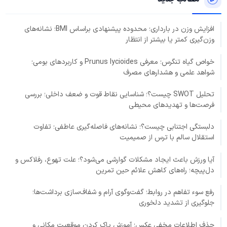
افزایش وزن در بارداری؛ محدوده پیشنهادی براساس BMI؛ نشانه‌های
وزن‌گیری کمتر یا بیشتر از انتظار
خواص گیاه تنگرس؛ معرفی Prunus lycioides و کاربردهای بومی؛
شواهد علمی و هشدارهای مصرف
تحلیل SWOT چیست؟؛ شناسایی نقاط قوت و ضعف داخلی؛ بررسی
فرصت‌ها و تهدیدهای محیطی
دلبستگی اجتنابی چیست؟؛ نشانه‌های فاصله‌گیری عاطفی؛ تفاوت
استقلال سالم با ترس از صمیمیت
آیا ورزش باعث ایجاد مشکلات گوارشی می‌شود؟؛ علت تهوع، رفلاکس و
دل‌پیچه؛ راه‌های کاهش علائم حین تمرین
رفع سوء تفاهم در روابط؛ گفت‌وگوی آرام و شفاف‌سازی برداشت‌ها؛
جلوگیری از تشدید دلخوری
حذف اطلاعات مخفی عکس؛ آموزش پاک کردن موقعیت مکانی و