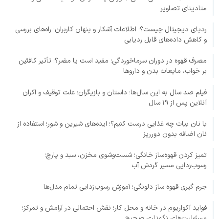
متادیتای تصاویر
ردپای دیجیتال چیست؟؛ اطلاعات آشکار و پنهان کاربران؛ راه‌های بررسی
و کاهش داده‌های قابل ردیابی
مصرف قهوه در دوران سرماخوردگی؛ مفید است یا مضر؟؛ تأثیر کافئین
بر خواب، مایعات بدن و داروها
فیلم صد سال به این سال‌ها؛ داستان و بازیگران؛ علت توقیف و اکران
آنلاین پس از ۱۹ سال
با نان بیات چه غذایی درست کنیم؟؛ ایده‌های شیرین و شور؛ استفاده از
نان اضافه بدون دورریز
تمیز کردن قهوه‌ساز خانگی؛ شست‌وشوی مخزن، سبد و پارچ؛
رسوب‌زدایی مسیر گردش آب
جرم گیری قهوه ساز دلونگی؛ آموزش رسوب‌زدایی تمام مدل‌ها
فواید آکواریوم در خانه و محل کار؛ نقش احتمالی در آرامش و تمرکز؛
مسئولیت‌های نگهداری صحیح