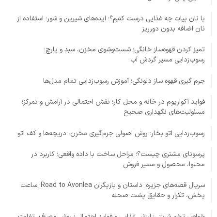
با نان بیات چه غذایی درست کنیم؟؛ ایده‌های شیرین و شور؛ استفاده از
نان اضافه بدون دورریز
تمیز کردن قهوه‌ساز خانگی؛ شست‌وشوی مخزن، سبد و پارچ؛
رسوب‌زدایی مسیر گردش آب
جرم گیری قهوه ساز دلونگی؛ آموزش رسوب‌زدایی تمام مدل‌ها
فواید آکواریوم در خانه و محل کار؛ نقش احتمالی در آرامش و تمرکز؛
مسئولیت‌های نگهداری صحیح
رسوب‌زدایی اتو بخار؛ روش اصولی جرم‌گیری مخزن، دریچه‌ها و کف اتو
پرسونای مشتری چیست؟؛ مراحل ساخت با داده واقعی؛ کاربرد در
محتوا، محصول و مسیر فروش
سریال قصه‌های جزیره؛ داستان و بازیگران Road to Avonlea؛ ساعت
پخش، تکرار و حقایق پشت صحنه
خواص تخم شربتی؛ ارزش غذایی و فواید احتمالی؛ روش مصرف، تفاوت