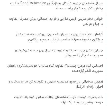
سریال قصه‌های جزیره؛ داستان و بازیگران Road to Avonlea؛ ساعت
پخش، تکرار و حقایق پشت صحنه
خواص تخم شربتی؛ ارزش غذایی و فواید احتمالی؛ روش مصرف، تفاوت
با چیا و عوارض
گیاهان عضله ساز برای بدنسازان که حاوی پروتئین هستند؛ مقدار
پروتئین و نحوه مصرف؛ مناسب افزایش حجم و ریکاوری
جریان نقدی چیست؟؛ تفاوت ورود و خروج پول با سود؛ روش‌های
مدیریت نقدینگی کسب‌وکار
احساس گناه مزمن چیست؟؛ تفاوت گناه سالم با خودسرزنشگری؛ راه‌های
مدیریت افکار آزاردهنده
آموزش سخنرانی در جمع؛ مدیریت استرس و تقویت فن بیان؛ ساخت و
اجرای ارائه‌ای اثرگذار
خصوصیات دوست خوب؛ نشانه‌های رفاقت سالم و دوطرفه؛ تفاوت
دوست واقعی با رابطه یک‌طرفه