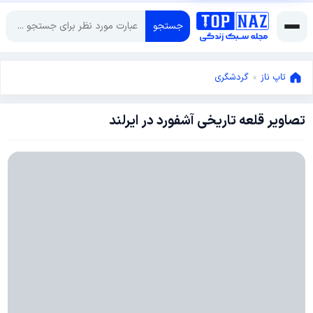
جستجو
تاپ ناز
»
گردشگری
تصاویر قلعه تاریخی آشفورد در ایرلند
ژانویه
18,
2015
ژانویه
18,
2015