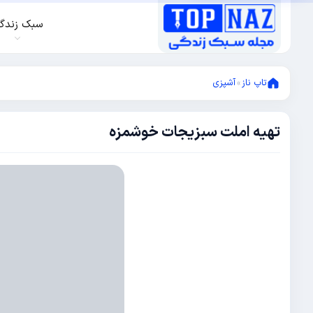
سبک زندگ
تاپ ناز
»
آشپزی
تهیه املت سبزیجات خوشمزه
فوریه
14,
2015
فوریه
14,
2015