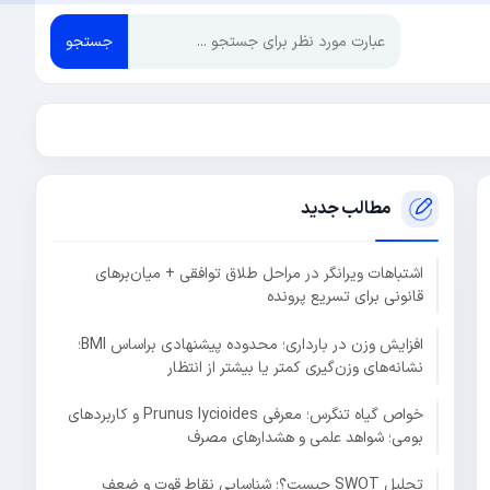
جستجو
مطالب جدید
اشتباهات ویرانگر در مراحل طلاق توافقی + میان‌برهای
قانونی برای تسریع پرونده
افزایش وزن در بارداری؛ محدوده پیشنهادی براساس BMI؛
نشانه‌های وزن‌گیری کمتر یا بیشتر از انتظار
خواص گیاه تنگرس؛ معرفی Prunus lycioides و کاربردهای
بومی؛ شواهد علمی و هشدارهای مصرف
تحلیل SWOT چیست؟؛ شناسایی نقاط قوت و ضعف