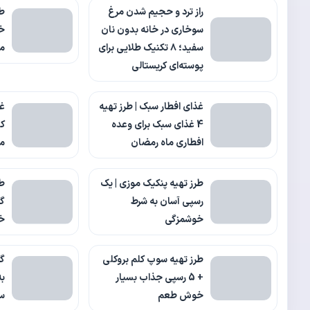
راز ترد و حجیم شدن مرغ
طر
سوخاری در خانه بدون نان
سفید؛ ۸ تکنیک طلایی برای
م
پوسته‌ای کریستالی
غذای افطار سبک | طرز تهیه
غذ
4 غذای سبک برای وعده
افطاری ماه رمضان
م
طرز تهیه پنکیک موزی | یک
طر
رسپی آسان به شرط
گی
خوشمزگی
خ
طرز تهیه سوپ کلم بروکلی
گ
+ 5 رسپی جذاب بسیار
خوش طعم
س