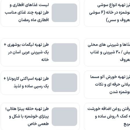
ز تهیه انواع سوشی
لیست غذاهای افطاری و
خوشمزه در خانه (6 سوشی
طرز تهیه چند غذای مناسب
عروف و سس)
افطاری ماه رمضان
اها و شیرینی های محلی
طرز تهیه لیگمات بوشهری +
کیش / 20 شیرینی و غذاب
یک شیرینی عربی آسان در
عروف
خانه
ز تهیه خورش آلو مسما
طرز تهیه اسپاگتی کاربونارا +
لانی حرفه ای و نکات
یک رسپی ساده و لذیذ
وشمزه شدن
رفتن روغن اضافه خورشت
طرز تهیه حلقه پیتزا هلالی؛
به کمک 8 روش ساده و
پیتزای خوشمزه با شکل و
ریع
طعمی خاص