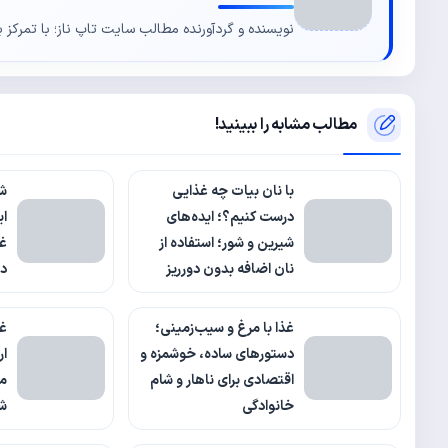
نویسنده و گردآورنده مطالب سایت تاپ ناز؛ با تمرکز ب
مطالب مشابه را ببینید!
با نان بیات چه غذایی
ش
درست کنیم؟؛ ایده‌های
ای
شیرین و شور؛ استفاده از
غذ
نان اضافه بدون دورریز
د
غذا با مرغ و سیب‌زمینی؛
غذ
دستورهای ساده، خوشمزه و
ار
اقتصادی برای ناهار و شام
من
خانوادگی
شا