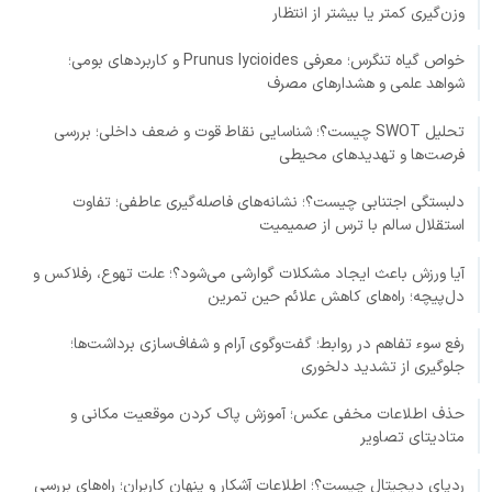
وزن‌گیری کمتر یا بیشتر از انتظار
خواص گیاه تنگرس؛ معرفی Prunus lycioides و کاربردهای بومی؛
شواهد علمی و هشدارهای مصرف
تحلیل SWOT چیست؟؛ شناسایی نقاط قوت و ضعف داخلی؛ بررسی
فرصت‌ها و تهدیدهای محیطی
دلبستگی اجتنابی چیست؟؛ نشانه‌های فاصله‌گیری عاطفی؛ تفاوت
استقلال سالم با ترس از صمیمیت
آیا ورزش باعث ایجاد مشکلات گوارشی می‌شود؟؛ علت تهوع، رفلاکس و
دل‌پیچه؛ راه‌های کاهش علائم حین تمرین
رفع سوء تفاهم در روابط؛ گفت‌وگوی آرام و شفاف‌سازی برداشت‌ها؛
جلوگیری از تشدید دلخوری
حذف اطلاعات مخفی عکس؛ آموزش پاک کردن موقعیت مکانی و
متادیتای تصاویر
ردپای دیجیتال چیست؟؛ اطلاعات آشکار و پنهان کاربران؛ راه‌های بررسی