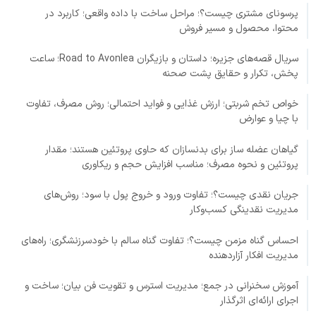
پرسونای مشتری چیست؟؛ مراحل ساخت با داده واقعی؛ کاربرد در
محتوا، محصول و مسیر فروش
سریال قصه‌های جزیره؛ داستان و بازیگران Road to Avonlea؛ ساعت
پخش، تکرار و حقایق پشت صحنه
خواص تخم شربتی؛ ارزش غذایی و فواید احتمالی؛ روش مصرف، تفاوت
با چیا و عوارض
گیاهان عضله ساز برای بدنسازان که حاوی پروتئین هستند؛ مقدار
پروتئین و نحوه مصرف؛ مناسب افزایش حجم و ریکاوری
جریان نقدی چیست؟؛ تفاوت ورود و خروج پول با سود؛ روش‌های
مدیریت نقدینگی کسب‌وکار
احساس گناه مزمن چیست؟؛ تفاوت گناه سالم با خودسرزنشگری؛ راه‌های
مدیریت افکار آزاردهنده
آموزش سخنرانی در جمع؛ مدیریت استرس و تقویت فن بیان؛ ساخت و
اجرای ارائه‌ای اثرگذار