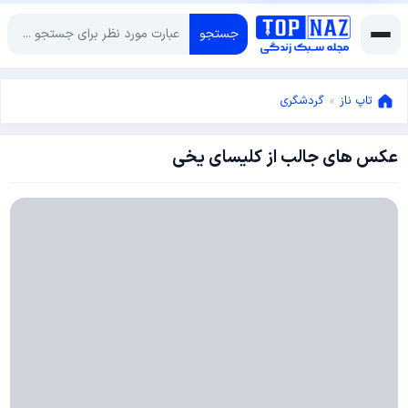
جستجو
تاپ ناز
»
گردشگری
عکس های جالب از کلیسای یخی
فوریه
6,
2015
فوریه
6,
2015