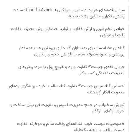
سریال قصه‌های جزیره؛ داستان و بازیگران Road to Avonlea؛ ساعت
پخش، تکرار و حقایق پشت صحنه
خواص تخم شربتی؛ ارزش غذایی و فواید احتمالی؛ روش مصرف، تفاوت
با چیا و عوارض
گیاهان عضله ساز برای بدنسازان که حاوی پروتئین هستند؛ مقدار
پروتئین و نحوه مصرف؛ مناسب افزایش حجم و ریکاوری
جریان نقدی چیست؟؛ تفاوت ورود و خروج پول با سود؛ روش‌های
مدیریت نقدینگی کسب‌وکار
احساس گناه مزمن چیست؟؛ تفاوت گناه سالم با خودسرزنشگری؛ راه‌های
مدیریت افکار آزاردهنده
آموزش سخنرانی در جمع؛ مدیریت استرس و تقویت فن بیان؛ ساخت و
اجرای ارائه‌ای اثرگذار
خصوصیات دوست خوب؛ نشانه‌های رفاقت سالم و دوطرفه؛ تفاوت
دوست واقعی با رابطه یک‌طرفه