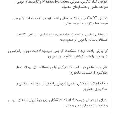
خواص گیاه تنگرس؛ معرفی Prunus lycioides و کاربردهای بومی؛
شواهد علمی و هشدارهای مصرف
تحلیل SWOT چیست؟؛ شناسایی نقاط قوت و ضعف داخلی؛ بررسی
فرصت‌ها و تهدیدهای محیطی
دلبستگی اجتنابی چیست؟؛ نشانه‌های فاصله‌گیری عاطفی؛ تفاوت
استقلال سالم با ترس از صمیمیت
آیا ورزش باعث ایجاد مشکلات گوارشی می‌شود؟؛ علت تهوع، رفلاکس و
دل‌پیچه؛ راه‌های کاهش علائم حین تمرین
رفع سوء تفاهم در روابط؛ گفت‌وگوی آرام و شفاف‌سازی برداشت‌ها؛
جلوگیری از تشدید دلخوری
حذف اطلاعات مخفی عکس؛ آموزش پاک کردن موقعیت مکانی و
متادیتای تصاویر
ردپای دیجیتال چیست؟؛ اطلاعات آشکار و پنهان کاربران؛ راه‌های بررسی
و کاهش داده‌های قابل ردیابی