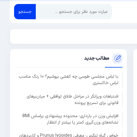
جستجو
مطالب جدید
با لباس مجلسی طوسی چه کفشی بپوشیم؟ 10 رنگ مناسب
لباس خاکستری
اشتباهات ویرانگر در مراحل طلاق توافقی + میان‌برهای
قانونی برای تسریع پرونده
افزایش وزن در بارداری؛ محدوده پیشنهادی براساس BMI؛
نشانه‌های وزن‌گیری کمتر یا بیشتر از انتظار
خواص گیاه تنگرس؛ معرفی Prunus lycioides و کاربردهای