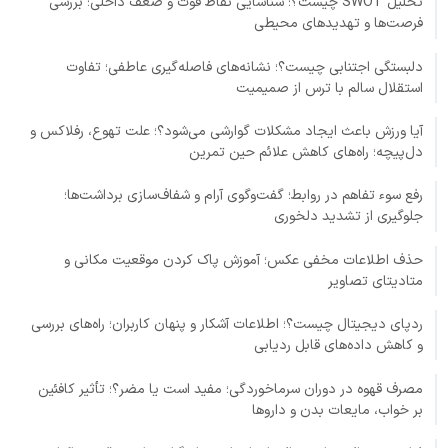
تحلیل SWOT چیست؟؛ شناسایی نقاط قوت و ضعف داخلی؛ بررسی
فرصت‌ها و تهدیدهای محیطی
دلبستگی اجتنابی چیست؟؛ نشانه‌های فاصله‌گیری عاطفی؛ تفاوت
استقلال سالم با ترس از صمیمیت
آیا ورزش باعث ایجاد مشکلات گوارشی می‌شود؟؛ علت تهوع، رفلاکس و
دل‌پیچه؛ راه‌های کاهش علائم حین تمرین
رفع سوء تفاهم در روابط؛ گفت‌وگوی آرام و شفاف‌سازی برداشت‌ها؛
جلوگیری از تشدید دلخوری
حذف اطلاعات مخفی عکس؛ آموزش پاک کردن موقعیت مکانی و
متادیتای تصاویر
ردپای دیجیتال چیست؟؛ اطلاعات آشکار و پنهان کاربران؛ راه‌های بررسی
و کاهش داده‌های قابل ردیابی
مصرف قهوه در دوران سرماخوردگی؛ مفید است یا مضر؟؛ تأثیر کافئین
بر خواب، مایعات بدن و داروها