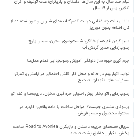
فیلم صد سال به این سال‌ها؛ داستان و بازیگران؛ علت توقیف و اکران
آنلاین پس از ۱۹ سال
با نان بیات چه غذایی درست کنیم؟؛ ایده‌های شیرین و شور؛ استفاده از
نان اضافه بدون دورریز
تمیز کردن قهوه‌ساز خانگی؛ شست‌وشوی مخزن، سبد و پارچ؛
رسوب‌زدایی مسیر گردش آب
جرم گیری قهوه ساز دلونگی؛ آموزش رسوب‌زدایی تمام مدل‌ها
فواید آکواریوم در خانه و محل کار؛ نقش احتمالی در آرامش و تمرکز؛
مسئولیت‌های نگهداری صحیح
رسوب‌زدایی اتو بخار؛ روش اصولی جرم‌گیری مخزن، دریچه‌ها و کف اتو
پرسونای مشتری چیست؟؛ مراحل ساخت با داده واقعی؛ کاربرد در
محتوا، محصول و مسیر فروش
سریال قصه‌های جزیره؛ داستان و بازیگران Road to Avonlea؛ ساعت
پخش، تکرار و حقایق پشت صحنه