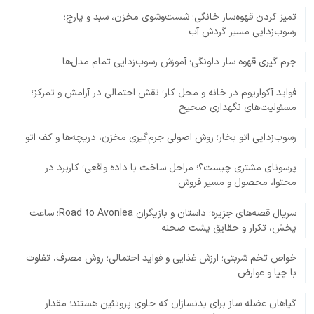
تمیز کردن قهوه‌ساز خانگی؛ شست‌وشوی مخزن، سبد و پارچ؛
رسوب‌زدایی مسیر گردش آب
جرم گیری قهوه ساز دلونگی؛ آموزش رسوب‌زدایی تمام مدل‌ها
فواید آکواریوم در خانه و محل کار؛ نقش احتمالی در آرامش و تمرکز؛
مسئولیت‌های نگهداری صحیح
رسوب‌زدایی اتو بخار؛ روش اصولی جرم‌گیری مخزن، دریچه‌ها و کف اتو
پرسونای مشتری چیست؟؛ مراحل ساخت با داده واقعی؛ کاربرد در
محتوا، محصول و مسیر فروش
سریال قصه‌های جزیره؛ داستان و بازیگران Road to Avonlea؛ ساعت
پخش، تکرار و حقایق پشت صحنه
خواص تخم شربتی؛ ارزش غذایی و فواید احتمالی؛ روش مصرف، تفاوت
با چیا و عوارض
گیاهان عضله ساز برای بدنسازان که حاوی پروتئین هستند؛ مقدار