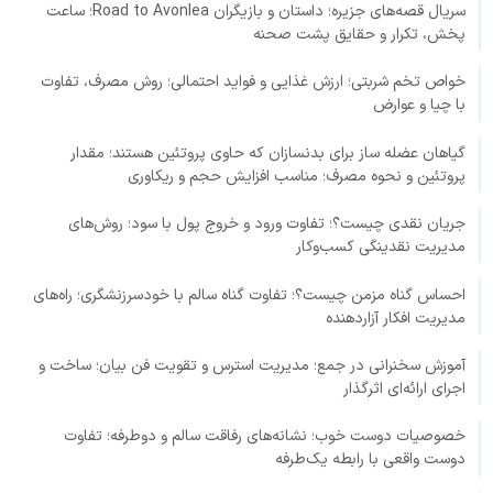
سریال قصه‌های جزیره؛ داستان و بازیگران Road to Avonlea؛ ساعت
پخش، تکرار و حقایق پشت صحنه
خواص تخم شربتی؛ ارزش غذایی و فواید احتمالی؛ روش مصرف، تفاوت
با چیا و عوارض
گیاهان عضله ساز برای بدنسازان که حاوی پروتئین هستند؛ مقدار
پروتئین و نحوه مصرف؛ مناسب افزایش حجم و ریکاوری
جریان نقدی چیست؟؛ تفاوت ورود و خروج پول با سود؛ روش‌های
مدیریت نقدینگی کسب‌وکار
احساس گناه مزمن چیست؟؛ تفاوت گناه سالم با خودسرزنشگری؛ راه‌های
مدیریت افکار آزاردهنده
آموزش سخنرانی در جمع؛ مدیریت استرس و تقویت فن بیان؛ ساخت و
اجرای ارائه‌ای اثرگذار
خصوصیات دوست خوب؛ نشانه‌های رفاقت سالم و دوطرفه؛ تفاوت
دوست واقعی با رابطه یک‌طرفه