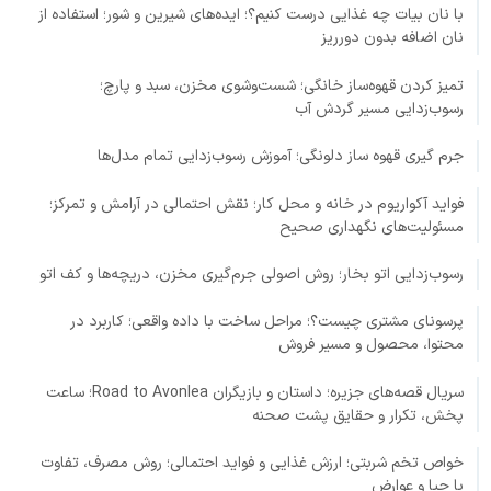
با نان بیات چه غذایی درست کنیم؟؛ ایده‌های شیرین و شور؛ استفاده از
نان اضافه بدون دورریز
تمیز کردن قهوه‌ساز خانگی؛ شست‌وشوی مخزن، سبد و پارچ؛
رسوب‌زدایی مسیر گردش آب
جرم گیری قهوه ساز دلونگی؛ آموزش رسوب‌زدایی تمام مدل‌ها
فواید آکواریوم در خانه و محل کار؛ نقش احتمالی در آرامش و تمرکز؛
مسئولیت‌های نگهداری صحیح
رسوب‌زدایی اتو بخار؛ روش اصولی جرم‌گیری مخزن، دریچه‌ها و کف اتو
پرسونای مشتری چیست؟؛ مراحل ساخت با داده واقعی؛ کاربرد در
محتوا، محصول و مسیر فروش
سریال قصه‌های جزیره؛ داستان و بازیگران Road to Avonlea؛ ساعت
پخش، تکرار و حقایق پشت صحنه
خواص تخم شربتی؛ ارزش غذایی و فواید احتمالی؛ روش مصرف، تفاوت
با چیا و عوارض