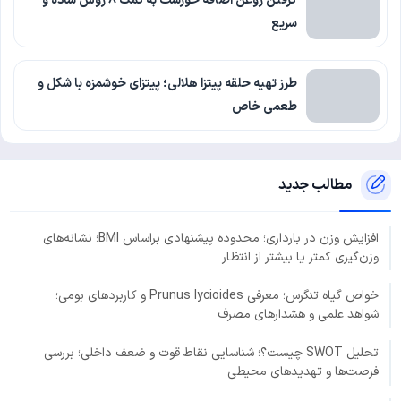
گرفتن روغن اضافه خورشت به کمک 8 روش ساده و
سریع
طرز تهیه حلقه پیتزا هلالی؛ پیتزای خوشمزه با شکل و
طعمی خاص
مطالب جدید
افزایش وزن در بارداری؛ محدوده پیشنهادی براساس BMI؛ نشانه‌های
وزن‌گیری کمتر یا بیشتر از انتظار
خواص گیاه تنگرس؛ معرفی Prunus lycioides و کاربردهای بومی؛
شواهد علمی و هشدارهای مصرف
تحلیل SWOT چیست؟؛ شناسایی نقاط قوت و ضعف داخلی؛ بررسی
فرصت‌ها و تهدیدهای محیطی