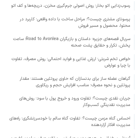
رسوب‌زدایی اتو بخار؛ روش اصولی جرم‌گیری مخزن، دریچه‌ها و کف اتو
پرسونای مشتری چیست؟؛ مراحل ساخت با داده واقعی؛ کاربرد در
محتوا، محصول و مسیر فروش
سریال قصه‌های جزیره؛ داستان و بازیگران Road to Avonlea؛ ساعت
پخش، تکرار و حقایق پشت صحنه
خواص تخم شربتی؛ ارزش غذایی و فواید احتمالی؛ روش مصرف، تفاوت
با چیا و عوارض
گیاهان عضله ساز برای بدنسازان که حاوی پروتئین هستند؛ مقدار
پروتئین و نحوه مصرف؛ مناسب افزایش حجم و ریکاوری
جریان نقدی چیست؟؛ تفاوت ورود و خروج پول با سود؛ روش‌های
مدیریت نقدینگی کسب‌وکار
احساس گناه مزمن چیست؟؛ تفاوت گناه سالم با خودسرزنشگری؛ راه‌های
مدیریت افکار آزاردهنده