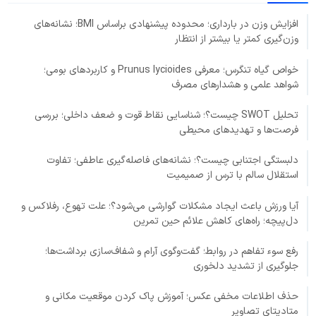
افزایش وزن در بارداری؛ محدوده پیشنهادی براساس BMI؛ نشانه‌های
وزن‌گیری کمتر یا بیشتر از انتظار
خواص گیاه تنگرس؛ معرفی Prunus lycioides و کاربردهای بومی؛
شواهد علمی و هشدارهای مصرف
تحلیل SWOT چیست؟؛ شناسایی نقاط قوت و ضعف داخلی؛ بررسی
فرصت‌ها و تهدیدهای محیطی
دلبستگی اجتنابی چیست؟؛ نشانه‌های فاصله‌گیری عاطفی؛ تفاوت
استقلال سالم با ترس از صمیمیت
آیا ورزش باعث ایجاد مشکلات گوارشی می‌شود؟؛ علت تهوع، رفلاکس و
دل‌پیچه؛ راه‌های کاهش علائم حین تمرین
رفع سوء تفاهم در روابط؛ گفت‌وگوی آرام و شفاف‌سازی برداشت‌ها؛
جلوگیری از تشدید دلخوری
حذف اطلاعات مخفی عکس؛ آموزش پاک کردن موقعیت مکانی و
متادیتای تصاویر