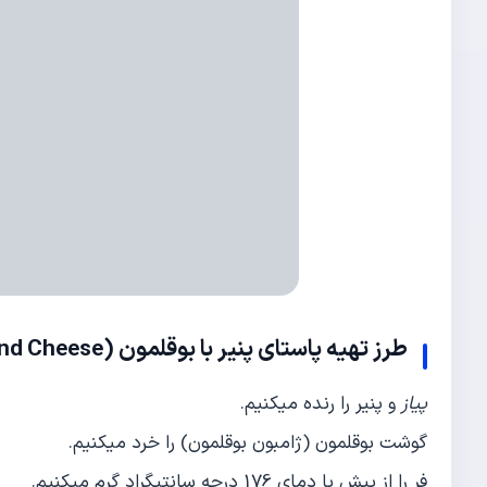
طرز تهیه
پاستای پنیر با بوقلمون
(Mac and Cheese)
پیاز
و پنیر را رنده می‎کنیم.
گوشت بوقلمون (ژامبون بوقلمون) را خرد می‎کنیم.
فر را از پیش با دمای 176 درجه سانتی‎گراد گرم می‎کنیم.