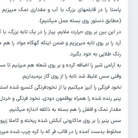
(مطابق دستور روی بسته عمل می‎کنیم).
در این بین بر روی حرارت ملایم، پیاز را در یک تابه بزرگ، با کره سرخ می‎کنیم تا 
رنگ طلایی به خود بگیرد.
به آرامی شیر را اضافه کرده و بر روی شعله هم می‎زنیم تا سس غلیظ و یک دست شود.
وقتی سس غلیظ شد تابه را از روی گاز برمی‎داریم.
نخود فرنگی
را آب‎پز می‎کنیم یا از نخودفرنگی کنسرو شده استفاده می‎کنیم.
پنیر رنده شده را همراه بوقلمون دودی، نخود فرنگی و خردل با
مقدار نمک و
فلفل
را هم بسته به ذائقه اندازه می‎کنیم.
سس پنیر را بر روی ماکارونی آبکش شده ریخته و کاملا زیرو رو می‎کنیم تا پاستا با سس تر
مخلوط بدست آمده را در قالب فر که با کره چرب شده می‎ریزیم و خرده‎های نان را بر روی آن پخش می‎کنیم.