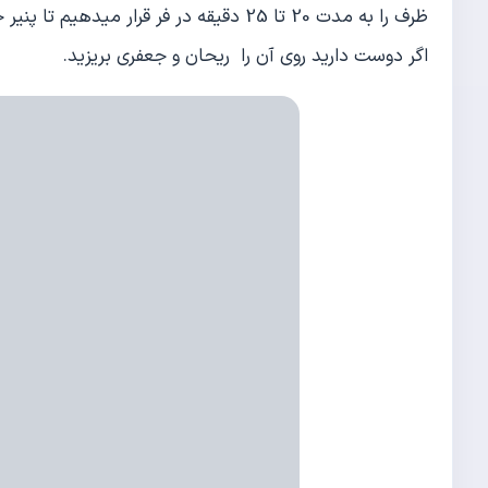
ظرف را به مدت 20 تا 25 دقیقه در فر قرار می‎دهیم تا پنیر حباب زده و سطح آن طلایی شود.
اگر دوست دارید روی آن را ریحان و جعفری بریزید.