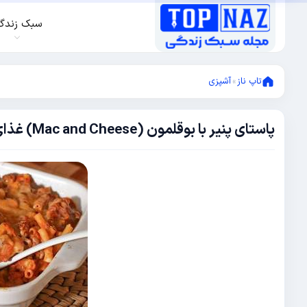
سبک زندگ
تاپ ناز
»
آشپزی
پاستای پنیر با بوقلمون (Mac and Cheese) غذای پرطرفدار
ژانویه
13,
2018
دسامبر
17,
2017