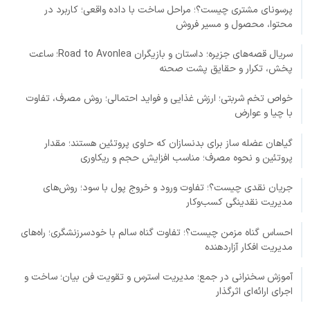
پرسونای مشتری چیست؟؛ مراحل ساخت با داده واقعی؛ کاربرد در
محتوا، محصول و مسیر فروش
سریال قصه‌های جزیره؛ داستان و بازیگران Road to Avonlea؛ ساعت
پخش، تکرار و حقایق پشت صحنه
خواص تخم شربتی؛ ارزش غذایی و فواید احتمالی؛ روش مصرف، تفاوت
با چیا و عوارض
گیاهان عضله ساز برای بدنسازان که حاوی پروتئین هستند؛ مقدار
پروتئین و نحوه مصرف؛ مناسب افزایش حجم و ریکاوری
جریان نقدی چیست؟؛ تفاوت ورود و خروج پول با سود؛ روش‌های
مدیریت نقدینگی کسب‌وکار
احساس گناه مزمن چیست؟؛ تفاوت گناه سالم با خودسرزنشگری؛ راه‌های
مدیریت افکار آزاردهنده
آموزش سخنرانی در جمع؛ مدیریت استرس و تقویت فن بیان؛ ساخت و
اجرای ارائه‌ای اثرگذار