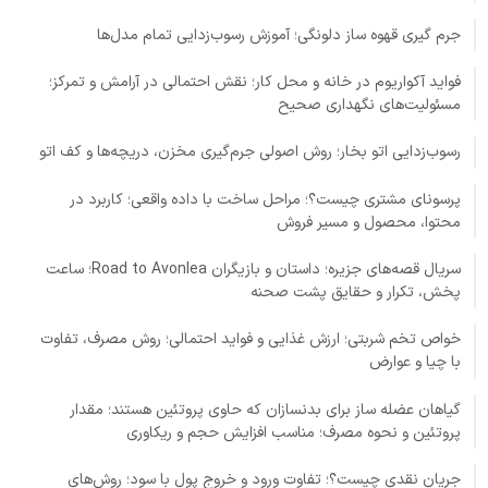
جرم گیری قهوه ساز دلونگی؛ آموزش رسوب‌زدایی تمام مدل‌ها
فواید آکواریوم در خانه و محل کار؛ نقش احتمالی در آرامش و تمرکز؛
مسئولیت‌های نگهداری صحیح
رسوب‌زدایی اتو بخار؛ روش اصولی جرم‌گیری مخزن، دریچه‌ها و کف اتو
پرسونای مشتری چیست؟؛ مراحل ساخت با داده واقعی؛ کاربرد در
محتوا، محصول و مسیر فروش
سریال قصه‌های جزیره؛ داستان و بازیگران Road to Avonlea؛ ساعت
پخش، تکرار و حقایق پشت صحنه
خواص تخم شربتی؛ ارزش غذایی و فواید احتمالی؛ روش مصرف، تفاوت
با چیا و عوارض
گیاهان عضله ساز برای بدنسازان که حاوی پروتئین هستند؛ مقدار
پروتئین و نحوه مصرف؛ مناسب افزایش حجم و ریکاوری
جریان نقدی چیست؟؛ تفاوت ورود و خروج پول با سود؛ روش‌های