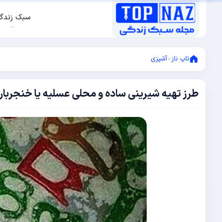
سبک زندگ
تاپ ناز
»
آشپزی
طرز تهیه شیرینی ساده و محلی عسلیه یا خنجربار
سپتامبر
10,
2017
آگوست
20,
2017