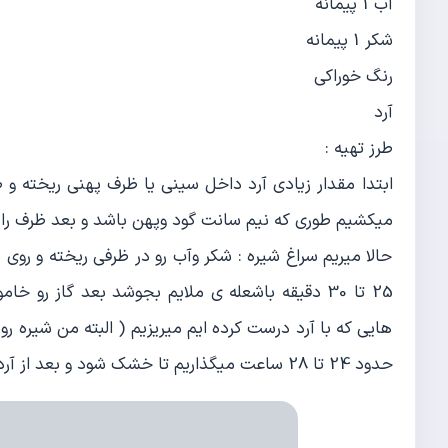
آب 1 پیمانه
شکر 1 پیمانه
رنگ خوراکی
آرد
طرز تهیه :
ابتدا مقدار زیادی آرد داخل سینی یا ظرف پهنی ریخته و 
میکشیم طوری که نیم سانت گود وپهن باشد و بعد ظرف را ک
حالا میریم سراغ شیره : شکر وآب رو در ظرفی ریخته و روی 
25 تا 30 دقیقه باشعله ی ملایم بجوشد بعد گاز ر
هایی که با آرد درست کرده ایم میریزیم ( البته من شیره رو
حدود 24 تا 28 ساعت میگذاریم تا خشک شود و بعد از آرد خارج میکنیم و نوش جااان میکنیم .