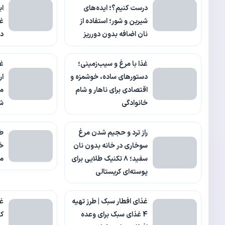
درست کنیم؟؛ ایده‌های
ای
شیرین و شور؛ استفاده از
غذ
نان اضافه بدون دورریز
د
غذا با مرغ و سیب‌زمینی؛
غذ
دستورهای ساده، خوشمزه و
ار
اقتصادی برای ناهار و شام
من
خانوادگی
شا
راز ترد و حجیم شدن مرغ
طر
سوخاری در خانه بدون نان
سفید؛ ۸ تکنیک طلایی برای
م
پوسته‌ای کریستالی
غذای افطار سبک | طرز تهیه
غذ
4 غذای سبک برای وعده