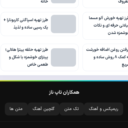
عروف
خانه
ز تهیه خورش آلو مسما
طرز تهیه اسپاگتی کاربونارا +
لانی حرفه ای و نکات
یک رسپی ساده و لذیذ
وشمزه شدن
رفتن روغن اضافه خورشت
طرز تهیه حلقه پیتزا هلالی؛
به کمک 8 روش ساده و
پیتزای خوشمزه با شکل و
ریع
طعمی خاص
همکاران تاپ ناز
ریمیکس و آهنگ
تک متن
گلچین آهنگ
متن ها