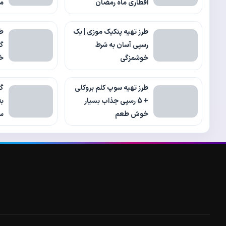
افطاری ماه رمضان
م
طرز تهیه پنکیک موزی | یک
طر
رسپی آسان به شرط
گی
خوشمزگی
خ
طرز تهیه سوپ کلم بروکلی
گ
+ 5 رسپی جذاب بسیار
خوش طعم
س