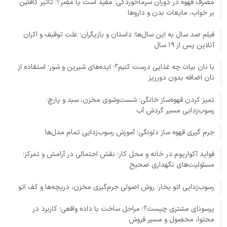
مصرف قهوه در دوران سرماخوردگی؛ مفید است یا مضر؟؛ تأثیر کافئین
بر خواب، مایعات بدن و داروها
فیلم صد سال به این سال‌ها؛ داستان و بازیگران؛ علت توقیف و اکران
آنلاین پس از ۱۹ سال
با نان بیات چه غذایی درست کنیم؟؛ ایده‌های شیرین و شور؛ استفاده از
نان اضافه بدون دورریز
تمیز کردن قهوه‌ساز خانگی؛ شست‌وشوی مخزن، سبد و پارچ؛
رسوب‌زدایی مسیر گردش آب
جرم گیری قهوه ساز دلونگی؛ آموزش رسوب‌زدایی تمام مدل‌ها
فواید آکواریوم در خانه و محل کار؛ نقش احتمالی در آرامش و تمرکز؛
مسئولیت‌های نگهداری صحیح
رسوب‌زدایی اتو بخار؛ روش اصولی جرم‌گیری مخزن، دریچه‌ها و کف اتو
پرسونای مشتری چیست؟؛ مراحل ساخت با داده واقعی؛ کاربرد در
محتوا، محصول و مسیر فروش