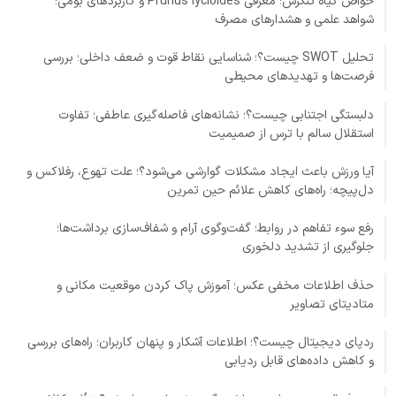
خواص گیاه تنگرس؛ معرفی Prunus lycioides و کاربردهای بومی؛
شواهد علمی و هشدارهای مصرف
تحلیل SWOT چیست؟؛ شناسایی نقاط قوت و ضعف داخلی؛ بررسی
فرصت‌ها و تهدیدهای محیطی
دلبستگی اجتنابی چیست؟؛ نشانه‌های فاصله‌گیری عاطفی؛ تفاوت
استقلال سالم با ترس از صمیمیت
آیا ورزش باعث ایجاد مشکلات گوارشی می‌شود؟؛ علت تهوع، رفلاکس و
دل‌پیچه؛ راه‌های کاهش علائم حین تمرین
رفع سوء تفاهم در روابط؛ گفت‌وگوی آرام و شفاف‌سازی برداشت‌ها؛
جلوگیری از تشدید دلخوری
حذف اطلاعات مخفی عکس؛ آموزش پاک کردن موقعیت مکانی و
متادیتای تصاویر
ردپای دیجیتال چیست؟؛ اطلاعات آشکار و پنهان کاربران؛ راه‌های بررسی
و کاهش داده‌های قابل ردیابی