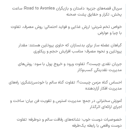
سریال قصه‌های جزیره؛ داستان و بازیگران Road to Avonlea؛ ساعت
پخش، تکرار و حقایق پشت صحنه
خواص تخم شربتی؛ ارزش غذایی و فواید احتمالی؛ روش مصرف، تفاوت
با چیا و عوارض
گیاهان عضله ساز برای بدنسازان که حاوی پروتئین هستند؛ مقدار
پروتئین و نحوه مصرف؛ مناسب افزایش حجم و ریکاوری
جریان نقدی چیست؟؛ تفاوت ورود و خروج پول با سود؛ روش‌های
مدیریت نقدینگی کسب‌وکار
احساس گناه مزمن چیست؟؛ تفاوت گناه سالم با خودسرزنشگری؛ راه‌های
مدیریت افکار آزاردهنده
آموزش سخنرانی در جمع؛ مدیریت استرس و تقویت فن بیان؛ ساخت و
اجرای ارائه‌ای اثرگذار
خصوصیات دوست خوب؛ نشانه‌های رفاقت سالم و دوطرفه؛ تفاوت
دوست واقعی با رابطه یک‌طرفه