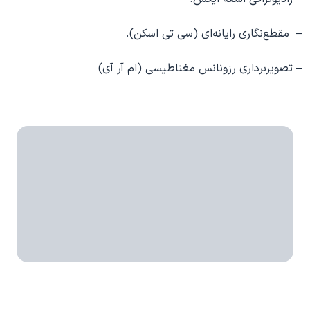
– مقطع‌نگاری رایانه‌ای (سی تی اسکن).
– تصویربرداری رزونانس مغناطیسی (ام آر آی)