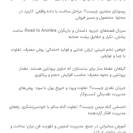
پرسونای مشتری چیست؟؛ مراحل ساخت با داده واقعی؛ کاربرد در
محتوا، محصول و مسیر فروش
سریال قصه‌های جزیره؛ داستان و بازیگران Road to Avonlea؛ ساعت
پخش، تکرار و حقایق پشت صحنه
خواص تخم شربتی؛ ارزش غذایی و فواید احتمالی؛ روش مصرف، تفاوت
با چیا و عوارض
گیاهان عضله ساز برای بدنسازان که حاوی پروتئین هستند؛ مقدار
پروتئین و نحوه مصرف؛ مناسب افزایش حجم و ریکاوری
جریان نقدی چیست؟؛ تفاوت ورود و خروج پول با سود؛ روش‌های
مدیریت نقدینگی کسب‌وکار
احساس گناه مزمن چیست؟؛ تفاوت گناه سالم با خودسرزنشگری؛ راه‌های
مدیریت افکار آزاردهنده
آموزش سخنرانی در جمع؛ مدیریت استرس و تقویت فن بیان؛ ساخت و
اجرای ارائه‌ای اثرگذار