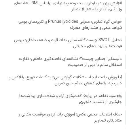
افزایش وزن در بارداری؛ محدوده پیشنهادی براساس BMI؛ نشانه‌های
وزن‌گیری کمتر یا بیشتر از انتظار
خواص گیاه تنگرس؛ معرفی Prunus lycioides و کاربردهای بومی؛
شواهد علمی و هشدارهای مصرف
تحلیل SWOT چیست؟؛ شناسایی نقاط قوت و ضعف داخلی؛ بررسی
فرصت‌ها و تهدیدهای محیطی
دلبستگی اجتنابی چیست؟؛ نشانه‌های فاصله‌گیری عاطفی؛ تفاوت
استقلال سالم با ترس از صمیمیت
آیا ورزش باعث ایجاد مشکلات گوارشی می‌شود؟؛ علت تهوع، رفلاکس و
دل‌پیچه؛ راه‌های کاهش علائم حین تمرین
رفع سوء تفاهم در روابط؛ گفت‌وگوی آرام و شفاف‌سازی برداشت‌ها؛
جلوگیری از تشدید دلخوری
حذف اطلاعات مخفی عکس؛ آموزش پاک کردن موقعیت مکانی و
متادیتای تصاویر