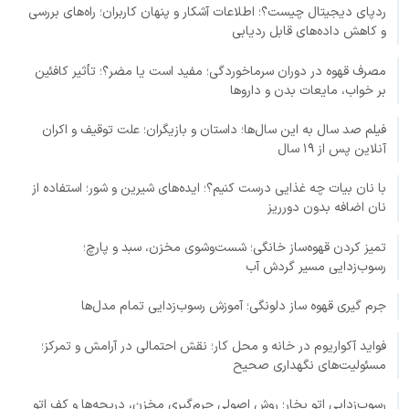
ردپای دیجیتال چیست؟؛ اطلاعات آشکار و پنهان کاربران؛ راه‌های بررسی
و کاهش داده‌های قابل ردیابی
مصرف قهوه در دوران سرماخوردگی؛ مفید است یا مضر؟؛ تأثیر کافئین
بر خواب، مایعات بدن و داروها
فیلم صد سال به این سال‌ها؛ داستان و بازیگران؛ علت توقیف و اکران
آنلاین پس از ۱۹ سال
با نان بیات چه غذایی درست کنیم؟؛ ایده‌های شیرین و شور؛ استفاده از
نان اضافه بدون دورریز
تمیز کردن قهوه‌ساز خانگی؛ شست‌وشوی مخزن، سبد و پارچ؛
رسوب‌زدایی مسیر گردش آب
جرم گیری قهوه ساز دلونگی؛ آموزش رسوب‌زدایی تمام مدل‌ها
فواید آکواریوم در خانه و محل کار؛ نقش احتمالی در آرامش و تمرکز؛
مسئولیت‌های نگهداری صحیح
رسوب‌زدایی اتو بخار؛ روش اصولی جرم‌گیری مخزن، دریچه‌ها و کف اتو