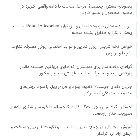
پرسونای مشتری چیست؟؛ مراحل ساخت با داده واقعی؛ کاربرد در
محتوا، محصول و مسیر فروش
سریال قصه‌های جزیره؛ داستان و بازیگران Road to Avonlea؛ ساعت
پخش، تکرار و حقایق پشت صحنه
خواص تخم شربتی؛ ارزش غذایی و فواید احتمالی؛ روش مصرف، تفاوت
با چیا و عوارض
گیاهان عضله ساز برای بدنسازان که حاوی پروتئین هستند؛ مقدار
پروتئین و نحوه مصرف؛ مناسب افزایش حجم و ریکاوری
جریان نقدی چیست؟؛ تفاوت ورود و خروج پول با سود؛ روش‌های
مدیریت نقدینگی کسب‌وکار
احساس گناه مزمن چیست؟؛ تفاوت گناه سالم با خودسرزنشگری؛ راه‌های
مدیریت افکار آزاردهنده
آموزش سخنرانی در جمع؛ مدیریت استرس و تقویت فن بیان؛ ساخت و
اجرای ارائه‌ای اثرگذار