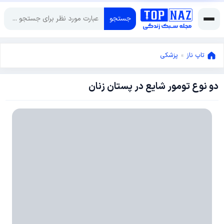
جستجو
تاپ ناز
»
پزشکی
دو نوع تومور شایع در پستان زنان
ژوئن
25,
2016
ژوئن
25,
2016