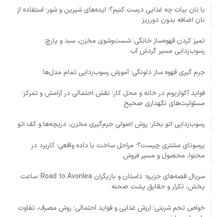
با نان بیات چه غذایی درست کنیم؟؛ ایده‌های شیرین و شور؛ استفاده از
نان اضافه بدون دورریز
تمیز کردن قهوه‌ساز خانگی؛ شست‌وشوی مخزن، سبد و پارچ؛
رسوب‌زدایی مسیر گردش آب
جرم گیری قهوه ساز دلونگی؛ آموزش رسوب‌زدایی تمام مدل‌ها
فواید آکواریوم در خانه و محل کار؛ نقش احتمالی در آرامش و تمرکز؛
مسئولیت‌های نگهداری صحیح
رسوب‌زدایی اتو بخار؛ روش اصولی جرم‌گیری مخزن، دریچه‌ها و کف اتو
پرسونای مشتری چیست؟؛ مراحل ساخت با داده واقعی؛ کاربرد در
محتوا، محصول و مسیر فروش
سریال قصه‌های جزیره؛ داستان و بازیگران Road to Avonlea؛ ساعت
پخش، تکرار و حقایق پشت صحنه
خواص تخم شربتی؛ ارزش غذایی و فواید احتمالی؛ روش مصرف، تفاوت