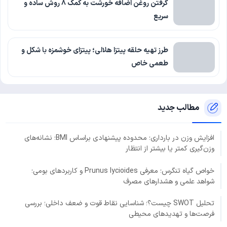
گرفتن روغن اضافه خورشت به کمک 8 روش ساده و
سریع
طرز تهیه حلقه پیتزا هلالی؛ پیتزای خوشمزه با شکل و
طعمی خاص
مطالب جدید
افزایش وزن در بارداری؛ محدوده پیشنهادی براساس BMI؛ نشانه‌های
وزن‌گیری کمتر یا بیشتر از انتظار
خواص گیاه تنگرس؛ معرفی Prunus lycioides و کاربردهای بومی؛
شواهد علمی و هشدارهای مصرف
تحلیل SWOT چیست؟؛ شناسایی نقاط قوت و ضعف داخلی؛ بررسی
فرصت‌ها و تهدیدهای محیطی