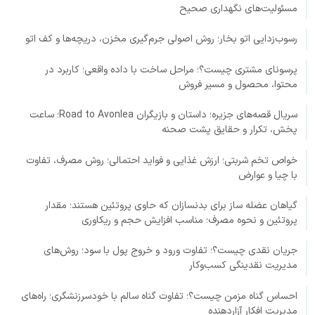
مسئولیت‌های نگهداری صحیح
رسوب‌زدایی اتو بخار؛ روش اصولی جرم‌گیری مخزن، دریچه‌ها و کف اتو
پرسونای مشتری چیست؟؛ مراحل ساخت با داده واقعی؛ کاربرد در
محتوا، محصول و مسیر فروش
سریال قصه‌های جزیره؛ داستان و بازیگران Road to Avonlea؛ ساعت
پخش، تکرار و حقایق پشت صحنه
خواص تخم شربتی؛ ارزش غذایی و فواید احتمالی؛ روش مصرف، تفاوت
با چیا و عوارض
گیاهان عضله ساز برای بدنسازان که حاوی پروتئین هستند؛ مقدار
پروتئین و نحوه مصرف؛ مناسب افزایش حجم و ریکاوری
جریان نقدی چیست؟؛ تفاوت ورود و خروج پول با سود؛ روش‌های
مدیریت نقدینگی کسب‌وکار
احساس گناه مزمن چیست؟؛ تفاوت گناه سالم با خودسرزنشگری؛ راه‌های
مدیریت افکار آزاردهنده