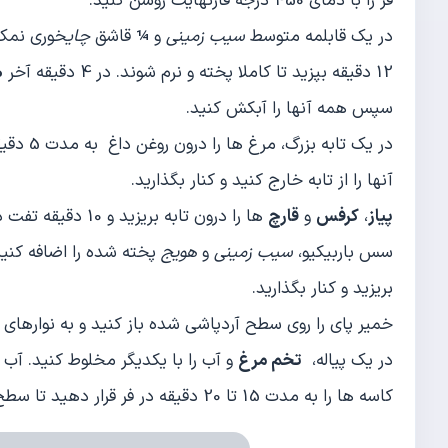
فر را با دمای 450 درجه فارنهایت روشن کنید.
در یک قابلمه متوسط
سیب زمینی
و ¼ قاشق
چای
12 دقیقه بپزید تا کاملا پخته و نرم شوند. در 4 دقیقه آخر
ه
سپس همه آنها را آبکش کنید.
در یک ت
آنها را از تابه خارج کنید و کنار بگذارید.
پیاز
،
کرفس
و
قارچ
ها را درون تابه ب
سس باربیکیو،
سیب زمینی
و
هویج
پخته شده را اضافه کنی
بریزید و کنار بگذارید.
خمیر پای را روی سطح آردپاشی شده باز کنید و به نوارهای ب
در یک پیاله،
تخم مرغ
و آب را با یکدیگر مخلوط کنید. آب ر
کاسه ها را به مدت 15 تا 20 دقیقه در فر قرار دهید تا سطح خمیر طلایی شود.