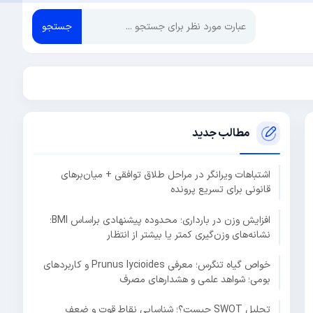
جستجو
مطالب جدید
اشتباهات ویرانگر در مراحل طلاق توافقی + میان‌برهای
قانونی برای تسریع پرونده
افزایش وزن در بارداری؛ محدوده پیشنهادی براساس BMI؛
نشانه‌های وزن‌گیری کمتر یا بیشتر از انتظار
خواص گیاه تنگرس؛ معرفی Prunus lycioides و کاربردهای
بومی؛ شواهد علمی و هشدارهای مصرف
تحلیل SWOT چیست؟؛ شناسایی نقاط قوت و ضعف