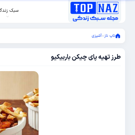
سبک زندگ
تاپ ناز
»
آشپزی
طرز تهیه پای چیکن باربیکیو
دسامبر
1,
2017
نوامبر
3,
2017