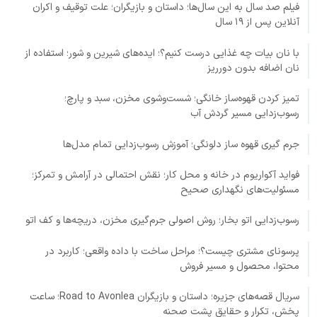
فیلم صد سال به این سال‌ها؛ داستان و بازیگران؛ علت توقیف و اکران
آنلاین پس از ۱۹ سال
با نان بیات چه غذایی درست کنیم؟؛ ایده‌های شیرین و شور؛ استفاده از
نان اضافه بدون دورریز
تمیز کردن قهوه‌ساز خانگی؛ شست‌وشوی مخزن، سبد و پارچ؛
رسوب‌زدایی مسیر گردش آب
جرم گیری قهوه ساز دلونگی؛ آموزش رسوب‌زدایی تمام مدل‌ها
فواید آکواریوم در خانه و محل کار؛ نقش احتمالی در آرامش و تمرکز؛
مسئولیت‌های نگهداری صحیح
رسوب‌زدایی اتو بخار؛ روش اصولی جرم‌گیری مخزن، دریچه‌ها و کف اتو
پرسونای مشتری چیست؟؛ مراحل ساخت با داده واقعی؛ کاربرد در
محتوا، محصول و مسیر فروش
سریال قصه‌های جزیره؛ داستان و بازیگران Road to Avonlea؛ ساعت
پخش، تکرار و حقایق پشت صحنه