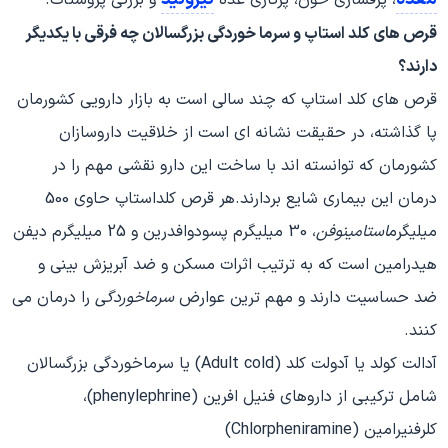
قرص های کلد استاپ و سرما خوردگی بزرگسالان چه فرقی با یکدیگر
دارند؟
قرص های کلد استاپ که چند سالی است به بازار دارویی کشورمان
پا گذاشته، در حقیقت نشانه ای است از خلاقیت داروسازان
کشورمان که توانسته اند با ساخت این دارو نقشی مهم را در
درمان این بیماری شایع بردارند.هر قرص کلداستاپ حاوی 500
میلیگرم
استامینوفن
، 30 میلیگرم پسودوافدرین و 25 میلیگرم دیفن
هیدرامین است که به ترتیب اثرات مسکن و ضد آبریزش بینی و
ضد حساسیت دارند و مهم ترین عوارض
سرماخوردگی
را درمان می
کنند.
آدالت کولد یا آدولت کلد (Adult cold) یا سرماخوردگی بزرگسالان
شامل ترکیبی از داروهای فنیل افرین (phenylephrine)،
کلرفنیرامین (Chlorpheniramine)