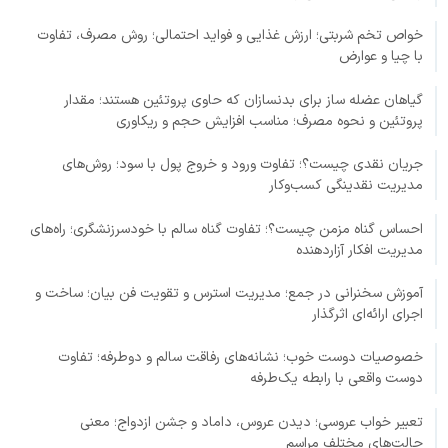
خواص تخم شربتی؛ ارزش غذایی و فواید احتمالی؛ روش مصرف، تفاوت
با چیا و عوارض
گیاهان عضله ساز برای بدنسازان که حاوی پروتئین هستند؛ مقدار
پروتئین و نحوه مصرف؛ مناسب افزایش حجم و ریکاوری
جریان نقدی چیست؟؛ تفاوت ورود و خروج پول با سود؛ روش‌های
مدیریت نقدینگی کسب‌وکار
احساس گناه مزمن چیست؟؛ تفاوت گناه سالم با خودسرزنشگری؛ راه‌های
مدیریت افکار آزاردهنده
آموزش سخنرانی در جمع؛ مدیریت استرس و تقویت فن بیان؛ ساخت و
اجرای ارائه‌ای اثرگذار
خصوصیات دوست خوب؛ نشانه‌های رفاقت سالم و دوطرفه؛ تفاوت
دوست واقعی با رابطه یک‌طرفه
تعبیر خواب عروسی؛ دیدن عروس، داماد و جشن ازدواج؛ معنی
حالت‌های مختلف مراسم