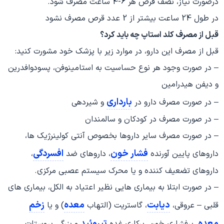
درصورت نیاز، نصف قرص هر 6-4 ساعت مصرف شود.
در طول 24 ساعت بیشتر از 2 عدد قرص مصرف نشود
قبل از مصرف کلد استاپ چه باید کرد؟
قبل از مصرف این دارو، در موارد زیر با پزشک خود مشورت کنید:
– در صورت وجود هر نوع حساسیت به استامینوفن، پسودوافدرین
و دیفن هیدرامین
بارداری
– در صورت مصرف دارو در
و شیردهی
– در صورت مصرف در کودکان و سالمندان
– در صورت مصرف سایر داروها بخصوص آنتی کولینرژیک ها،
فشار خون
افسردگی
داروهای پایین آورنده
، داروهای ضد
،
داروهای تضعیف کننده و یا محرک سیستم عصبی مرکزی.
– در صورت ابتلا به بیماری هایی نظیر اعتیاد به الکل، بیماری های
دیابت
معده
زخم
قلبی – عروقی،
، گاستریت (التهاب
) و یا
معده
تیروئید
، پرفشاری خون، پرکاری غده
و بزرگی پروستات.