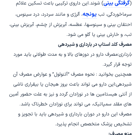
گرفتگی بینی
(
) شوند.این داروی ترکیبی باعث تسکین علائم
یونجه
سرماخوردگی، تب
، آلرژی و مانند سردرد، درد سینوس،
احتقان بینی و سینوسها، عطسه، آبریزش از چشم، آبریزش بینی،
تب، و خارش بینی یا گلو می شود.
مصرف کلد استاپ در
بارداری
و شیردهی
بارداری
:مصرف دارو در دوزهای بالا و به مدت طولانی باید مورد
توجه قرار گیرد.
همچنین بخوانید : نحوه مصرف “آتنولول” و عوارض مصرف آن
شیردهی:این دارو می تواند باعث بروز هیجان یا بیقراری ناشی
از آنتی هیستامین ها در نوزادان گردد و نیز به علت حضور آمین
های مقلد سمپاتیک، می تواند برای نوزادان خطرناک باشد.
مصرف این دارو در دوران بارداری و شیردهی باید با تجویز و
تشخیص پزشک متخصص انجام پذیرد.
منع مصرف: