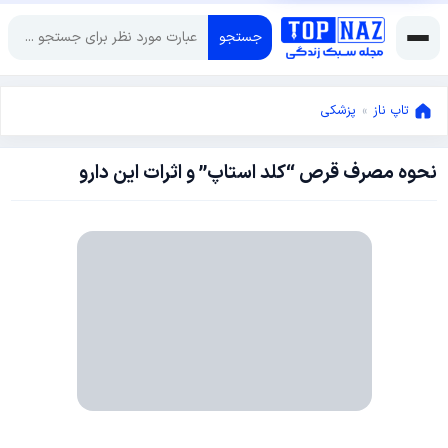
جستجو
تاپ ناز
»
پزشکی
نحوه مصرف قرص “کلد استاپ” و اثرات این دارو
اکتبر
14,
2017
سپتامبر
22,
2017