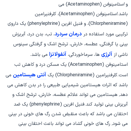
و
استامینوفن
(Acetaminophen) می
باشد.
استامینوفن
(Acetaminophen)، کلرفنیرامین
(Chlorpheniramine)، و فنیل افرین (phenylephrine) یک داروی
درمان سردرد
ترکیبی مورد استفاده در
، تب، بدن درد، آبریزش
بینی یا گرفتگی، عطسه، خارش، ترشح اشک و گرفتگی سینوس
آلرژی
آنفولانزا
ناشی از
ها، سرماخوردگی،
می باشد.
استامینوفن (Acetaminophen) یک مسکن درد و کاهش تب
آنتی هیستامین
است.کلرفنیرامین (Chlorpheniramine) یک
می
باشد که اثرات هیستامین شیمیایی طبیعی را در بدن کاهش می
دهد٬ هیستامین می تواند علائم عطسه، خارش، ترشح اشک و
آبریزش بینی تولید کند.فنیل افرین (phenylephrine) یک ضد
احتقان می باشد که باعث منقبض شدن رگ های خونی در بینی
می شود٬ رگ های خونی گشاد می تواند باعث احتقان بینی