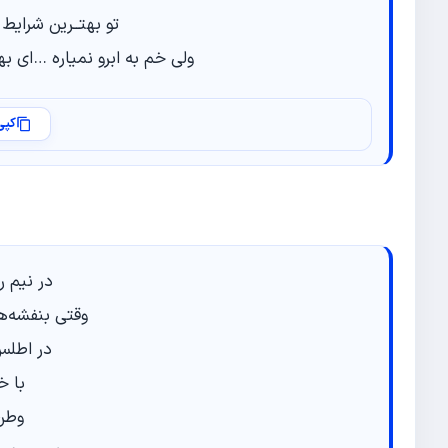
تو بهتــرین شرای
ولی خم به ابرو نمیاره …‌ای 
کپی
در نیم ر
وقتی بنفشه‌ها
در اطلس
با خ
وطن