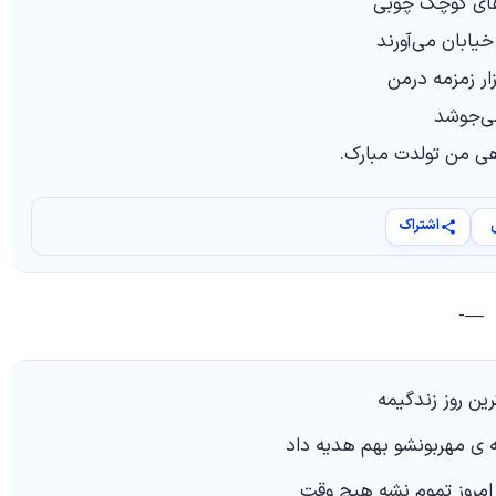
های کوچک چوبی
یابان می‌آورند
ر زمزمه درمن‌
ی‌جوشد
هی من تولدت مبارک.
اشتراک
—-
رین روز زندگیمه
ه ي مهربونشو بهم هدیه داد
امروز تموم نشه هیچ وقت