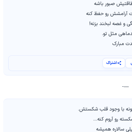
طاقتیش صبور باشه
 آرامشش رو حفظ کنه
گی و غصه لبخند بزنه!
دماهی مثل تو.
دت مبارک
اشتراک
—-
ونه با وجود قلب شکستش.
کسته رو آروم کنه…
لی سالاره همیشه