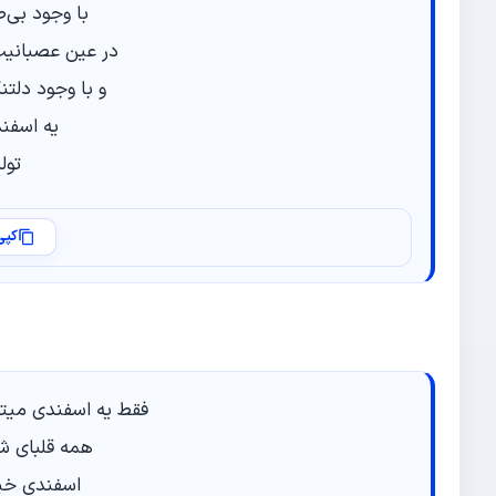
با وجود بی‌
در عین عصبانیت
و با وجود دلتن
یه اسفن
تول
کپی
فقط یه اسفندی میت
همه قلبای ش
اسفندی خی