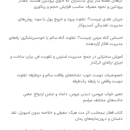
گیاهان عضله ساز برای بدنسازان که حاوی پروتئین هستند؛ مقدار
پروتئین و نحوه مصرف؛ مناسب افزایش حجم و ریکاوری
جریان نقدی چیست؟؛ تفاوت ورود و خروج پول با سود؛ روش‌های
مدیریت نقدینگی کسب‌وکار
احساس گناه مزمن چیست؟؛ تفاوت گناه سالم با خودسرزنشگری؛ راه‌های
مدیریت افکار آزاردهنده
آموزش سخنرانی در جمع؛ مدیریت استرس و تقویت فن بیان؛ ساخت و
اجرای ارائه‌ای اثرگذار
خصوصیات دوست خوب؛ نشانه‌های رفاقت سالم و دوطرفه؛ تفاوت
دوست واقعی با رابطه یک‌طرفه
تعبیر خواب عروسی؛ دیدن عروس، داماد و جشن ازدواج؛ معنی
حالت‌های مختلف مراسم
کتاب قطار نیمه‌شب اثر مت هیگ؛ معرفی و خلاصه بدون اسپویل؛ نقد
داستان و درون‌مایه‌های رمان