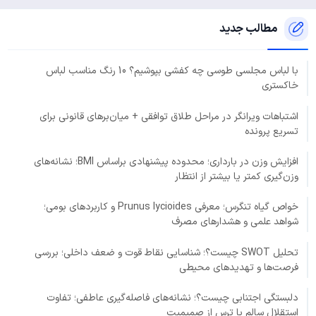
مطالب جدید
با لباس مجلسی طوسی چه کفشی بپوشیم؟ 10 رنگ مناسب لباس
خاکستری
اشتباهات ویرانگر در مراحل طلاق توافقی + میان‌برهای قانونی برای
تسریع پرونده
افزایش وزن در بارداری؛ محدوده پیشنهادی براساس BMI؛ نشانه‌های
وزن‌گیری کمتر یا بیشتر از انتظار
خواص گیاه تنگرس؛ معرفی Prunus lycioides و کاربردهای بومی؛
شواهد علمی و هشدارهای مصرف
تحلیل SWOT چیست؟؛ شناسایی نقاط قوت و ضعف داخلی؛ بررسی
فرصت‌ها و تهدیدهای محیطی
دلبستگی اجتنابی چیست؟؛ نشانه‌های فاصله‌گیری عاطفی؛ تفاوت
استقلال سالم با ترس از صمیمیت