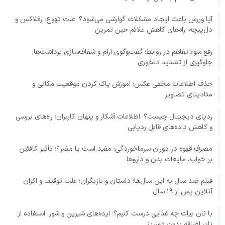
آیا ورزش باعث ایجاد مشکلات گوارشی می‌شود؟؛ علت تهوع، رفلاکس و
دل‌پیچه؛ راه‌های کاهش علائم حین تمرین
رفع سوء تفاهم در روابط؛ گفت‌وگوی آرام و شفاف‌سازی برداشت‌ها؛
جلوگیری از تشدید دلخوری
حذف اطلاعات مخفی عکس؛ آموزش پاک کردن موقعیت مکانی و
متادیتای تصاویر
ردپای دیجیتال چیست؟؛ اطلاعات آشکار و پنهان کاربران؛ راه‌های بررسی
و کاهش داده‌های قابل ردیابی
مصرف قهوه در دوران سرماخوردگی؛ مفید است یا مضر؟؛ تأثیر کافئین
بر خواب، مایعات بدن و داروها
فیلم صد سال به این سال‌ها؛ داستان و بازیگران؛ علت توقیف و اکران
آنلاین پس از ۱۹ سال
با نان بیات چه غذایی درست کنیم؟؛ ایده‌های شیرین و شور؛ استفاده از
نان اضافه بدون دورریز