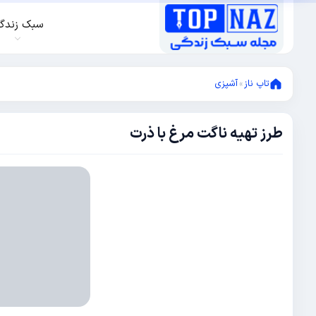
سبک زندگ
تاپ ناز
»
آشپزی
طرز تهیه ناگت مرغ با ذرت
ژانویه
5,
2018
دسامبر
8,
2017