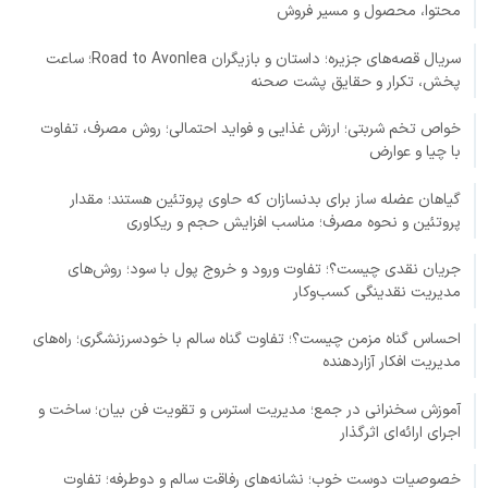
محتوا، محصول و مسیر فروش
سریال قصه‌های جزیره؛ داستان و بازیگران Road to Avonlea؛ ساعت
پخش، تکرار و حقایق پشت صحنه
خواص تخم شربتی؛ ارزش غذایی و فواید احتمالی؛ روش مصرف، تفاوت
با چیا و عوارض
گیاهان عضله ساز برای بدنسازان که حاوی پروتئین هستند؛ مقدار
پروتئین و نحوه مصرف؛ مناسب افزایش حجم و ریکاوری
جریان نقدی چیست؟؛ تفاوت ورود و خروج پول با سود؛ روش‌های
مدیریت نقدینگی کسب‌وکار
احساس گناه مزمن چیست؟؛ تفاوت گناه سالم با خودسرزنشگری؛ راه‌های
مدیریت افکار آزاردهنده
آموزش سخنرانی در جمع؛ مدیریت استرس و تقویت فن بیان؛ ساخت و
اجرای ارائه‌ای اثرگذار
خصوصیات دوست خوب؛ نشانه‌های رفاقت سالم و دوطرفه؛ تفاوت