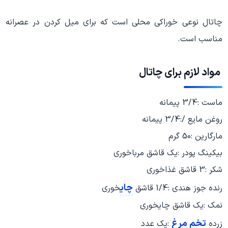
چاتال نوعی خوراکی محلی است که برای میل کردن در عصرانه
مناسب است.
مواد لازم برای
چاتال
ماست :3/4 پیمانه
روغن مایع /:3/4 پیمانه
مارگارین :50 گرم
بیکینگ پودر :یک قاشق مرباخوری
شکر :3 قاشق غذاخوری
چای
رنده جوز هندی :1/4 قاشق
خوری
نمک :یک قاشق چایخوری
تخم مرغ
زرده
:یک عدد