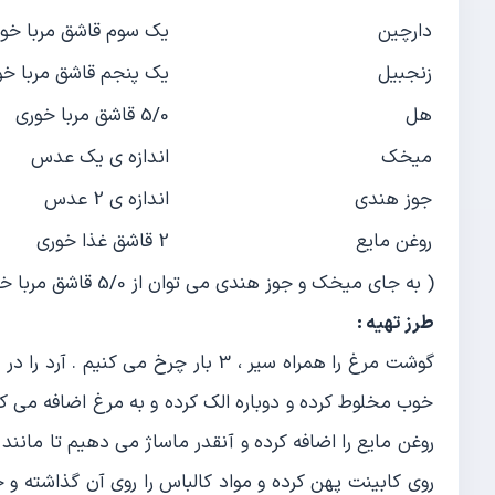
دارچین
یک سوم قاشق مربا خو
زنجبیل
یک پنجم قاشق مربا خو
هل
5/0 قاشق مربا خوری
میخک
اندازه ی یک عدس
جوز هندی
اندازه ی 2 عدس
روغن مایع
2 قاشق غذا خوری
( به جای میخک و جوز هندی می توان از 5/0 قاشق مربا خوری آویشن استفاده شود . )
طرز تهیه :
گوشت مرغ را همراه سیر ، 3 بار چرخ می
خوب مخلوط کرده و دوباره الک کرده و به مرغ اضافه می ک
روی کابینت پهن کرده و مواد کالباس را روی آن گذاشته و