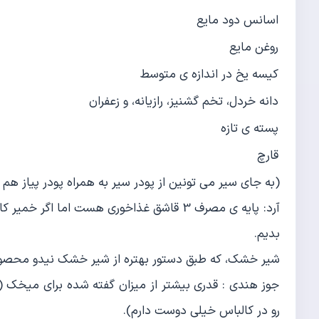
اسانس دود مایع
روغن مایع
كیسه یخ در اندازه ی متوسط
دانه خردل، تخم گشنیز، رازیانه، و زعفران
پسته ی تازه
قارچ
(به جای سیر می تونین از پودر سیر به همراه پودر پیاز هم 
بدیم.
شیر خشك، كه طبق دستور بهتره از شیر خشك نیدو محصول 
جوز هندی : قدری بیشتر از میزان گفته شده برای میخك 
رو در كالباس خیلی دوست دارم).