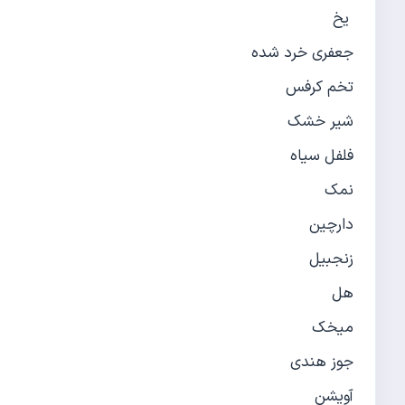
یخ
جعفری خرد شده
تخم كرفس
شیر خشك
فلفل سیاه
نمک
دارچین
زنجبیل
هل
میخک
جوز هندی
آویشن