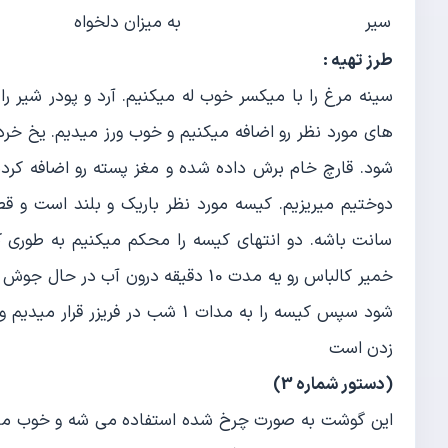
سیر
به میزان دلخواه
طرز تهیه :
سینه مرغ را با میكسر خوب له میكنیم. آرد و پودر شیر ر
های مورد نظر رو اضافه میكنیم و خوب ورز میدیم. یخ خرد
شود. قارچ خام برش داده شده و مغز پسته رو اضافه كرده
سانت باشه. دو انتهای كیسه را محكم میكنیم به طوری ك
خمیر كالباس رو یه مدت 10 دقیقه درون
زدن است
(دستور شماره 3)
این گوشت به صورت چرخ شده استفاده می شه و خوب مثل ن