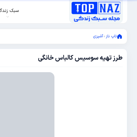
سبک زندگ
تاپ ناز
»
آشپزی
طرز تهیه سوسیس کالباس خانگی
اکتبر
15,
2012
می
10,
2022