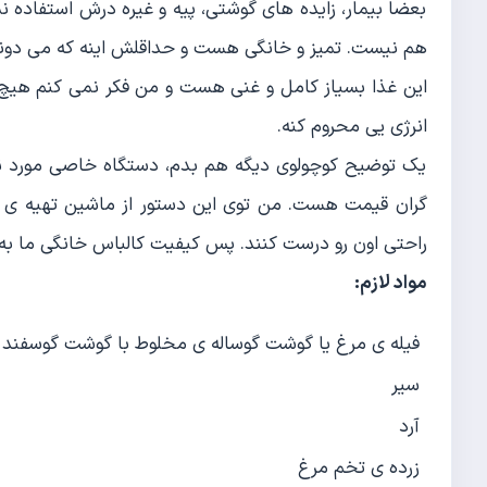
بعضا بیمار، زایده های گوشتی، پیه و غیره درش استفاده ن
هم نیست. تمیز و خانگی هست و حداقلش اینه که می دونی
این غذا بسیاز كامل و غنی هست و من فکر نمی کنم هیچ پد
انرژی یی محروم کنه.
یك توضیح كوچولوی دیگه هم بدم، دستگاه خاصی مورد ن
گران قیمت هست. من توی این دستور از ماشین تهیه ی 
راحتی اون رو درست كنند. پس كیفیت كالباس خانگی ما به ل
مواد لازم:
فیله ی مرغ یا گوشت گوساله ی مخلوط با گوشت گوسفند
سیر
آرد
زرده ی تخم مرغ