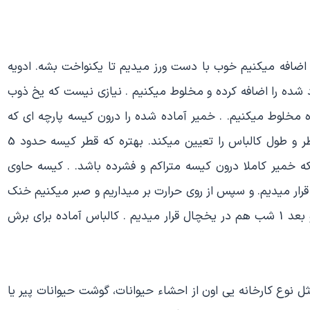
ا اضافه میكنیم خوب با دست ورز میدیم تا یكنواخت بشه. ادویه
 شده را اضافه كرده و مخلوط میكنیم . نیازی نیست كه یخ ذوب
 مخلوط میكنیم. . خمیر آماده شده را درون كیسه پارچه ای كه
دوختیم میریزیم. كیسه مورد نظر باریك و بلند است و قطر و طول كالباس را تعیین میكند. بهتره كه قطر كیسه حدود 5
ه خمیر كاملا درون كیسه متراكم و فشرده باشد. . كیسه حاوی
 آب در حال جوش قرار میدیم. و سپس از روی حرارت بر میداریم و صبر میكنیم خنك
شود سپس كیسه را به مدات 1 شب در فریزر قرار میدیم و بعد 1 شب هم در یخچال قرار میدیم . كالباس آماده برای برش
وع کارخانه یی اون از احشاء حیوانات، گوشت حیوانات پیر یا