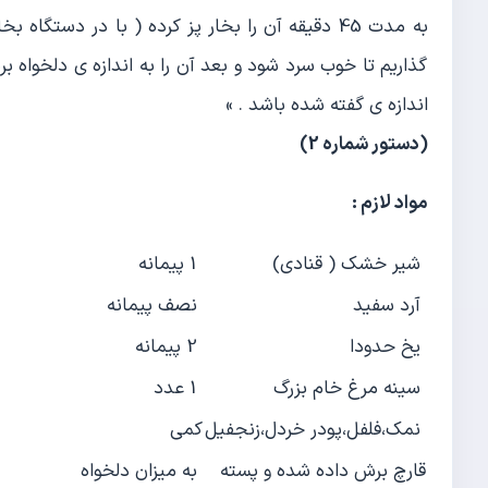
به مدت 45 دقیقه آن را بخار پز کرده ( با در دستگ
گذاریم تا خوب سرد شود و بعد آن را به اندازه ی دلخواه بر
اندازه ی گفته شده باشد . »
(دستور شماره 2)
مواد لازم :
شیر خشك ( قنادی)
1 پیمانه
آرد سفید
نصف پیمانه
یخ حدودا
2 پیمانه
سینه مرغ خام بزرگ
1 عدد
نمك،فلفل،پودر خردل،زنجفیل
كمی
قارچ برش داده شده و پسته
به میزان دلخواه