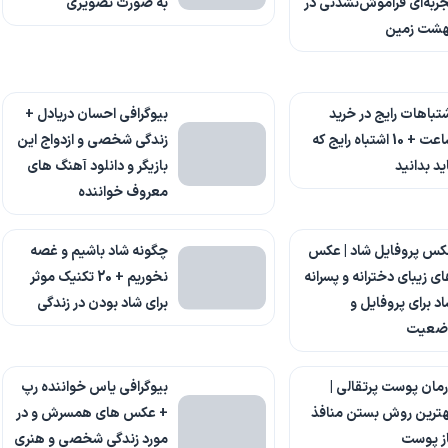
ربه‌ای فراموش‌نشدنی در
به صورت تصویری
هشت زمین
تباهات رایج در خرید
بیوگرافی احسان دریادل +
ساعت + 10 اشتباه رایج که
زندگی شخصی و ازدواج این
ید بدانید
بازیگر و دانلود آهنگ های
معروف خواننده
کس پروفایل شاد | عکس
چگونه شاد باشیم و غصه
ی زیبای دخترانه و پسرانه
نخوریم + 20 تکنیک موثر
د برای پروفایل و
برای شاد بودن در زندگی
ضعیت
مان پوست پرتقالی |
بیوگرافی یاس خواننده رپ
ترین روش بستن منافذ
+ عکس های همسرش و در
ز پوست
مورد زندگی شخصی و هنری