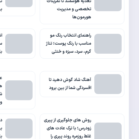
تغذیه هوشمند تا تمرینات
تج
تخصصی و مدیریت
ب
هورمون‌ها
راهنمای انتخاب رنگ مو
اش
مناسب با رنگ پوست؛ تناژ
گرم، سرد، سبزه و خنثی
با
ع
آهنگ شاد گوش دهید تا
ها
افسردگی شما از بین برود
شا
و
روش های جلوگیری از پیری
در
زودرس؛ با ترک عادت های
به
غلط روزمره روند پیری را
با