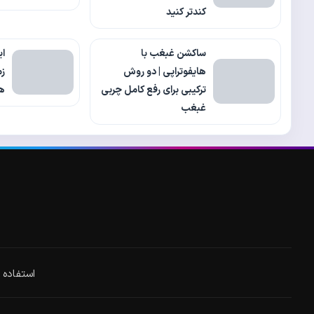
کندتر کنید
ساکشن غبغب با
ای
هایفوتراپی | دو روش
زم
ترکیبی برای رفع کامل چربی
ها
غبغب
استفاده از مطا