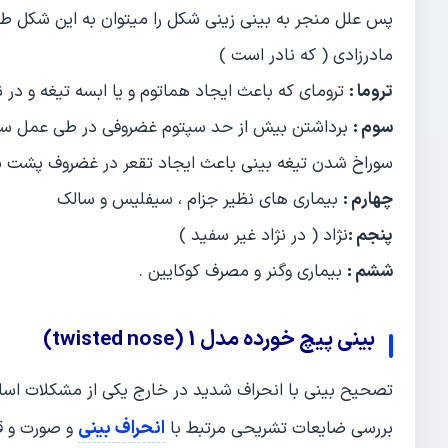
پس علل منجر به بینی زینی شکل را میتوان به این شکل طب
مادرزادی ( که نادر است )
تروما :
ترومای که باعث ایجاد هماتوم و یا ابسه تیغه و در
سوم :
برداشتن بیش از حد سپتوم غضروفی در طی عمل سپ
سوراخ شدن تیغه بینی باعث ایجاد تقعر در غضروف پشت ب
چهارم :
بیماری های نظیر جزام ، سیفلیس و سالک
پنجم :
نژاد ( در نژاد غیر سفید )
ششم :
بیماری وگنر و مصرف کوکایین .
بینی پیچ خورده مدل 1 (twisted nose)
تصحیح بینی با انحراف شدید در خارج یکی از مشکلات اس
انحراف بینی
بررسی ضایعات تشریحی مرتبط با
و صورت و ق