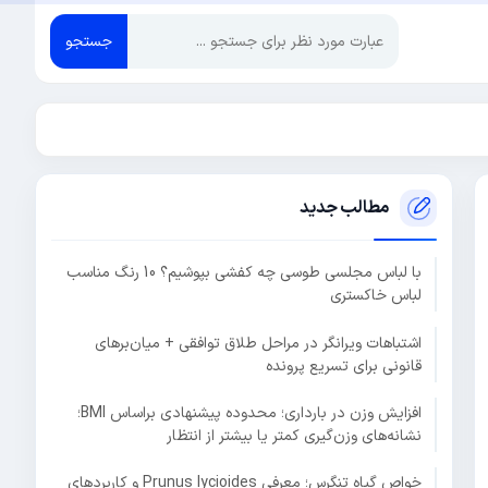
جستجو
مطالب جدید
با لباس مجلسی طوسی چه کفشی بپوشیم؟ 10 رنگ مناسب
لباس خاکستری
اشتباهات ویرانگر در مراحل طلاق توافقی + میان‌برهای
قانونی برای تسریع پرونده
افزایش وزن در بارداری؛ محدوده پیشنهادی براساس BMI؛
نشانه‌های وزن‌گیری کمتر یا بیشتر از انتظار
خواص گیاه تنگرس؛ معرفی Prunus lycioides و کاربردهای