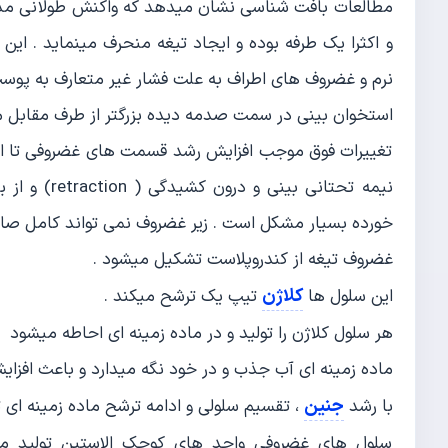
مطالعات بافت شناسی نشان میدهد که واکنش طولانی مد
و اکثرا یک طرفه بوده و ایجاد تیغه منحرف مینماید . این
نرم و غضروف های اطراف به علت فشار غیر متعارف به پوس
استخوان بینی در سمت صدمه دیده بزرگتر از طرف مقابل م
تغییرات فوق موجب افزایش رشد قسمت های غضروفی تا ا
خورده بسیار مشکل است . زیر غضروف نمی تواند کامل صا
غضروف تیغه از کندروپلاست تشکیل میشود .
کلاژن
این سلول ها
تیپ یک ترشح میکند .
هر سلول کلاژن را تولید و در ماده زمینه ای احاطه میشود
ماده زمینه ای آب جذب و در خود نگه میدارد و باعث افزای
جنین
با رشد
، تقسیم سلولی و ادامه ترشح ماده زمینه ای 
سلول های غضروفی واحد های کوچک الاستین تولید میک