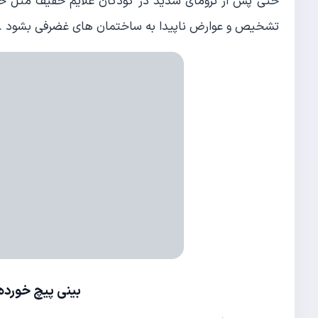
حتی پس از ترومای شدید در کودکان علایم خفیف مثل خ
تشخیص و عوارض ناپیدا به ساختمان های غضرفی بشود .
بینی پیچ خورده مدل nose