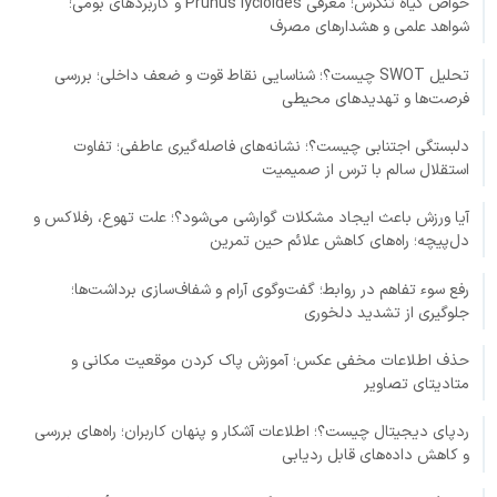
خواص گیاه تنگرس؛ معرفی Prunus lycioides و کاربردهای بومی؛
شواهد علمی و هشدارهای مصرف
تحلیل SWOT چیست؟؛ شناسایی نقاط قوت و ضعف داخلی؛ بررسی
فرصت‌ها و تهدیدهای محیطی
دلبستگی اجتنابی چیست؟؛ نشانه‌های فاصله‌گیری عاطفی؛ تفاوت
استقلال سالم با ترس از صمیمیت
آیا ورزش باعث ایجاد مشکلات گوارشی می‌شود؟؛ علت تهوع، رفلاکس و
دل‌پیچه؛ راه‌های کاهش علائم حین تمرین
رفع سوء تفاهم در روابط؛ گفت‌وگوی آرام و شفاف‌سازی برداشت‌ها؛
جلوگیری از تشدید دلخوری
حذف اطلاعات مخفی عکس؛ آموزش پاک کردن موقعیت مکانی و
متادیتای تصاویر
ردپای دیجیتال چیست؟؛ اطلاعات آشکار و پنهان کاربران؛ راه‌های بررسی
و کاهش داده‌های قابل ردیابی