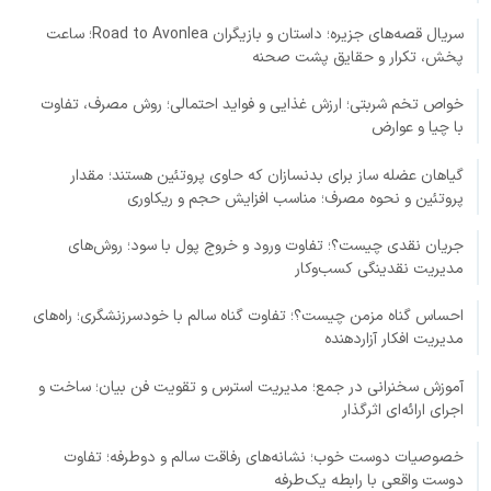
سریال قصه‌های جزیره؛ داستان و بازیگران Road to Avonlea؛ ساعت
پخش، تکرار و حقایق پشت صحنه
خواص تخم شربتی؛ ارزش غذایی و فواید احتمالی؛ روش مصرف، تفاوت
با چیا و عوارض
گیاهان عضله ساز برای بدنسازان که حاوی پروتئین هستند؛ مقدار
پروتئین و نحوه مصرف؛ مناسب افزایش حجم و ریکاوری
جریان نقدی چیست؟؛ تفاوت ورود و خروج پول با سود؛ روش‌های
مدیریت نقدینگی کسب‌وکار
احساس گناه مزمن چیست؟؛ تفاوت گناه سالم با خودسرزنشگری؛ راه‌های
مدیریت افکار آزاردهنده
آموزش سخنرانی در جمع؛ مدیریت استرس و تقویت فن بیان؛ ساخت و
اجرای ارائه‌ای اثرگذار
خصوصیات دوست خوب؛ نشانه‌های رفاقت سالم و دوطرفه؛ تفاوت
دوست واقعی با رابطه یک‌طرفه