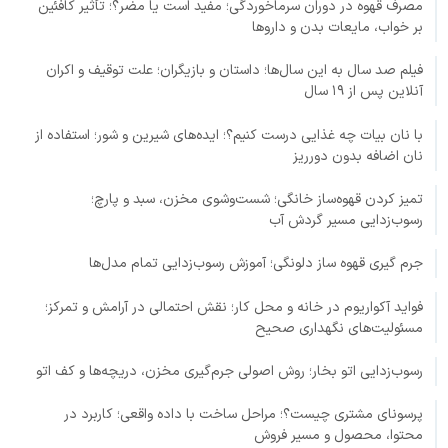
مصرف قهوه در دوران سرماخوردگی؛ مفید است یا مضر؟؛ تأثیر کافئین
بر خواب، مایعات بدن و داروها
فیلم صد سال به این سال‌ها؛ داستان و بازیگران؛ علت توقیف و اکران
آنلاین پس از ۱۹ سال
با نان بیات چه غذایی درست کنیم؟؛ ایده‌های شیرین و شور؛ استفاده از
نان اضافه بدون دورریز
تمیز کردن قهوه‌ساز خانگی؛ شست‌وشوی مخزن، سبد و پارچ؛
رسوب‌زدایی مسیر گردش آب
جرم گیری قهوه ساز دلونگی؛ آموزش رسوب‌زدایی تمام مدل‌ها
فواید آکواریوم در خانه و محل کار؛ نقش احتمالی در آرامش و تمرکز؛
مسئولیت‌های نگهداری صحیح
رسوب‌زدایی اتو بخار؛ روش اصولی جرم‌گیری مخزن، دریچه‌ها و کف اتو
پرسونای مشتری چیست؟؛ مراحل ساخت با داده واقعی؛ کاربرد در
محتوا، محصول و مسیر فروش