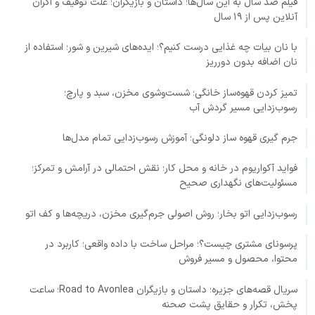
فیلم صد سال به این سال‌ها؛ داستان و بازیگران؛ علت توقیف و اکران
آنلاین پس از ۱۹ سال
با نان بیات چه غذایی درست کنیم؟؛ ایده‌های شیرین و شور؛ استفاده از
نان اضافه بدون دورریز
تمیز کردن قهوه‌ساز خانگی؛ شست‌وشوی مخزن، سبد و پارچ؛
رسوب‌زدایی مسیر گردش آب
جرم گیری قهوه ساز دلونگی؛ آموزش رسوب‌زدایی تمام مدل‌ها
فواید آکواریوم در خانه و محل کار؛ نقش احتمالی در آرامش و تمرکز؛
مسئولیت‌های نگهداری صحیح
رسوب‌زدایی اتو بخار؛ روش اصولی جرم‌گیری مخزن، دریچه‌ها و کف اتو
پرسونای مشتری چیست؟؛ مراحل ساخت با داده واقعی؛ کاربرد در
محتوا، محصول و مسیر فروش
سریال قصه‌های جزیره؛ داستان و بازیگران Road to Avonlea؛ ساعت
پخش، تکرار و حقایق پشت صحنه