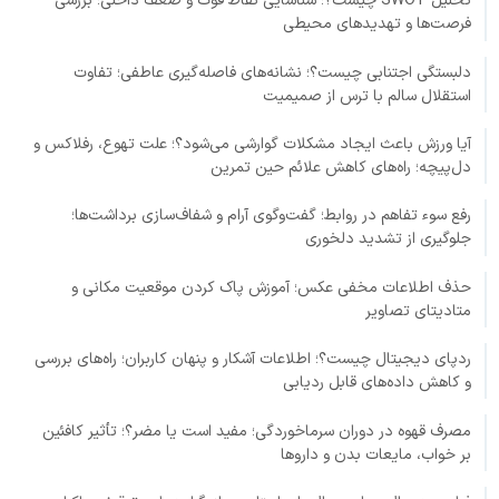
تحلیل SWOT چیست؟؛ شناسایی نقاط قوت و ضعف داخلی؛ بررسی
فرصت‌ها و تهدیدهای محیطی
دلبستگی اجتنابی چیست؟؛ نشانه‌های فاصله‌گیری عاطفی؛ تفاوت
استقلال سالم با ترس از صمیمیت
آیا ورزش باعث ایجاد مشکلات گوارشی می‌شود؟؛ علت تهوع، رفلاکس و
دل‌پیچه؛ راه‌های کاهش علائم حین تمرین
رفع سوء تفاهم در روابط؛ گفت‌وگوی آرام و شفاف‌سازی برداشت‌ها؛
جلوگیری از تشدید دلخوری
حذف اطلاعات مخفی عکس؛ آموزش پاک کردن موقعیت مکانی و
متادیتای تصاویر
ردپای دیجیتال چیست؟؛ اطلاعات آشکار و پنهان کاربران؛ راه‌های بررسی
و کاهش داده‌های قابل ردیابی
مصرف قهوه در دوران سرماخوردگی؛ مفید است یا مضر؟؛ تأثیر کافئین
بر خواب، مایعات بدن و داروها