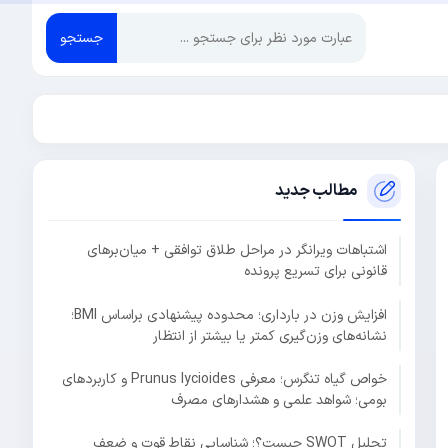
جستجو
مطالب جدید
اشتباهات ویرانگر در مراحل طلاق توافقی + میان‌برهای
قانونی برای تسریع پرونده
افزایش وزن در بارداری؛ محدوده پیشنهادی براساس BMI؛
نشانه‌های وزن‌گیری کمتر یا بیشتر از انتظار
خواص گیاه تنگرس؛ معرفی Prunus lycioides و کاربردهای
بومی؛ شواهد علمی و هشدارهای مصرف
تحلیل SWOT چیست؟؛ شناسایی نقاط قوت و ضعف