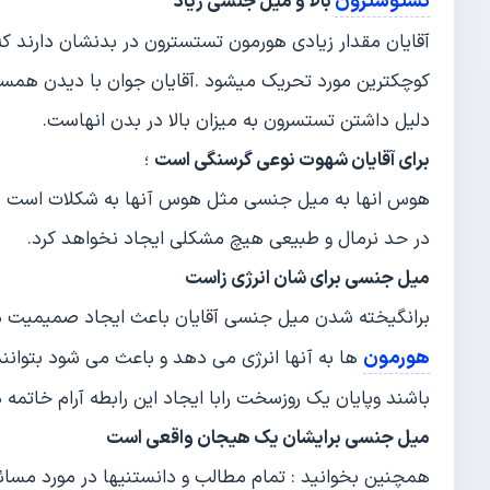
تستوسترون
بالا و میل جنسی زیاد
آقایان مقدار زیادی هورمون تستسترون در بدنشان دارند که 
کوچکترین مورد تحریک میشود .آقایان جوان با دیدن همس
دلیل داشتن تستسرون به میزان بالا در بدن انهاست.
برای آقایان شهوت نوعی گرسنگی است
؛
هوس انها به میل جنسی مثل هوس آنها به شکلات است ه
در حد نرمال و طبیعی هیچ مشکلی ایجاد نخواهد کرد.
میل جنسی برای شان انرژی زاست
برانگیخته شدن میل جنسی آقایان باعث ایجاد صمیمیت در 
هورمون
ها به آنها انرژی می دهد و باعث می شود بتوانن
باشند وپایان یک روزسخت رابا ایجاد این رابطه آرام خاتمه 
میل جنسی برایشان یک هیجان واقعی است
همچنین بخوانید : تمام مطالب و دانستنیها در مورد مسائ