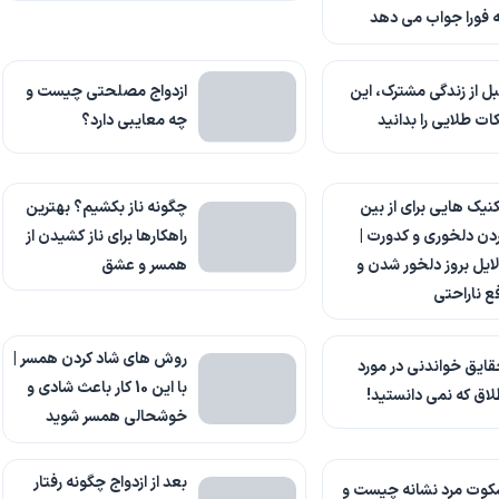
 فورا جواب می دهد
ل از زندگی مشترک، این
ازدواج مصلحتی چیست و
ات طلایی را بدانید
چه معایبی دارد؟
نیک هایی برای از بین
چگونه ناز بکشیم؟ بهترین
دن دلخوری و کدورت |
راهکارها برای ناز کشیدن از
ایل بروز دلخور شدن و
همسر و عشق
ع ناراحتی
روش های شاد کردن همسر |
ایق خواندنی در مورد
با این 10 کار باعث شادی و
اق که نمی دانستید!
خوشحالی همسر شوید
بعد از ازدواج چگونه رفتار
کوت مرد نشانه چیست و