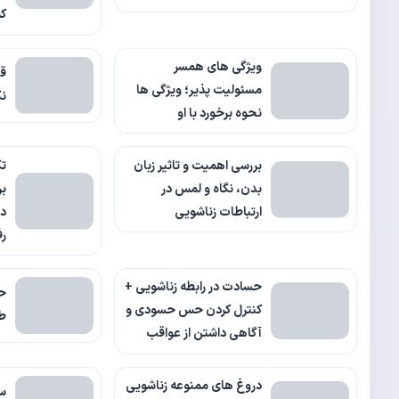
که
ویژگی های همسر
قب
مسئولیت پذیر؛ ویژگی ها
نک
نحوه برخورد با او
بررسی اهمیت و تاثیر زبان
تک
بدن، نگاه و لمس در
بر
ارتباطات زناشویی
دل
رف
حسادت در رابطه زناشویی +
حق
کنترل کردن حس حسودی و
طل
آگاهی داشتن از عواقب
دروغ های ممنوعه زناشویی
س