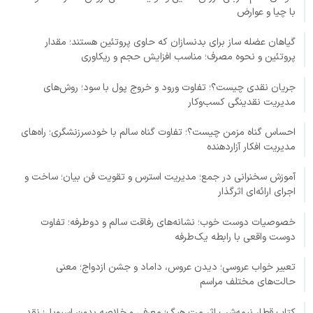
با چیا و عوارض
گیاهان عضله ساز برای بدنسازان که حاوی پروتئین هستند؛ مقدار
پروتئین و نحوه مصرف؛ مناسب افزایش حجم و ریکاوری
جریان نقدی چیست؟؛ تفاوت ورود و خروج پول با سود؛ روش‌های
مدیریت نقدینگی کسب‌وکار
احساس گناه مزمن چیست؟؛ تفاوت گناه سالم با خودسرزنشگری؛ راه‌های
مدیریت افکار آزاردهنده
آموزش سخنرانی در جمع؛ مدیریت استرس و تقویت فن بیان؛ ساخت و
اجرای ارائه‌ای اثرگذار
خصوصیات دوست خوب؛ نشانه‌های رفاقت سالم و دوطرفه؛ تفاوت
دوست واقعی با رابطه یک‌طرفه
تعبیر خواب عروسی؛ دیدن عروس، داماد و جشن ازدواج؛ معنی
حالت‌های مختلف مراسم
کتاب قطار نیمه‌شب اثر مت هیگ؛ معرفی و خلاصه بدون اسپویل؛ نقد