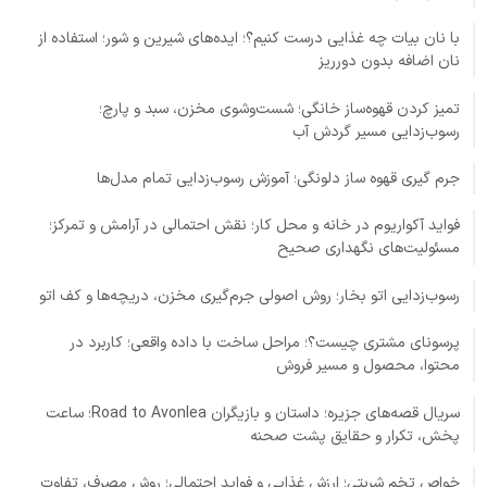
با نان بیات چه غذایی درست کنیم؟؛ ایده‌های شیرین و شور؛ استفاده از
نان اضافه بدون دورریز
تمیز کردن قهوه‌ساز خانگی؛ شست‌وشوی مخزن، سبد و پارچ؛
رسوب‌زدایی مسیر گردش آب
جرم گیری قهوه ساز دلونگی؛ آموزش رسوب‌زدایی تمام مدل‌ها
فواید آکواریوم در خانه و محل کار؛ نقش احتمالی در آرامش و تمرکز؛
مسئولیت‌های نگهداری صحیح
رسوب‌زدایی اتو بخار؛ روش اصولی جرم‌گیری مخزن، دریچه‌ها و کف اتو
پرسونای مشتری چیست؟؛ مراحل ساخت با داده واقعی؛ کاربرد در
محتوا، محصول و مسیر فروش
سریال قصه‌های جزیره؛ داستان و بازیگران Road to Avonlea؛ ساعت
پخش، تکرار و حقایق پشت صحنه
خواص تخم شربتی؛ ارزش غذایی و فواید احتمالی؛ روش مصرف، تفاوت