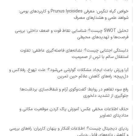
خواص گیاه تنگرس؛ معرفی Prunus lycioides و کاربردهای بومی؛
شواهد علمی و هشدارهای مصرف
تحلیل SWOT چیست؟؛ شناسایی نقاط قوت و ضعف داخلی؛ بررسی
فرصت‌ها و تهدیدهای محیطی
دلبستگی اجتنابی چیست؟؛ نشانه‌های فاصله‌گیری عاطفی؛ تفاوت
استقلال سالم با ترس از صمیمیت
آیا ورزش باعث ایجاد مشکلات گوارشی می‌شود؟؛ علت تهوع، رفلاکس و
دل‌پیچه؛ راه‌های کاهش علائم حین تمرین
رفع سوء تفاهم در روابط؛ گفت‌وگوی آرام و شفاف‌سازی برداشت‌ها؛
جلوگیری از تشدید دلخوری
حذف اطلاعات مخفی عکس؛ آموزش پاک کردن موقعیت مکانی و
متادیتای تصاویر
ردپای دیجیتال چیست؟؛ اطلاعات آشکار و پنهان کاربران؛ راه‌های بررسی
و کاهش داده‌های قابل ردیابی