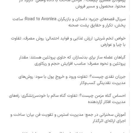
پرسونای مشتری چیست؟؛ مراحل ساخت با داده واقعی؛ کاربرد در
محتوا، محصول و مسیر فروش
سریال قصه‌های جزیره؛ داستان و بازیگران Road to Avonlea؛ ساعت
پخش، تکرار و حقایق پشت صحنه
خواص تخم شربتی؛ ارزش غذایی و فواید احتمالی؛ روش مصرف، تفاوت
با چیا و عوارض
گیاهان عضله ساز برای بدنسازان که حاوی پروتئین هستند؛ مقدار
پروتئین و نحوه مصرف؛ مناسب افزایش حجم و ریکاوری
جریان نقدی چیست؟؛ تفاوت ورود و خروج پول با سود؛ روش‌های
مدیریت نقدینگی کسب‌وکار
احساس گناه مزمن چیست؟؛ تفاوت گناه سالم با خودسرزنشگری؛ راه‌های
مدیریت افکار آزاردهنده
آموزش سخنرانی در جمع؛ مدیریت استرس و تقویت فن بیان؛ ساخت و
اجرای ارائه‌ای اثرگذار