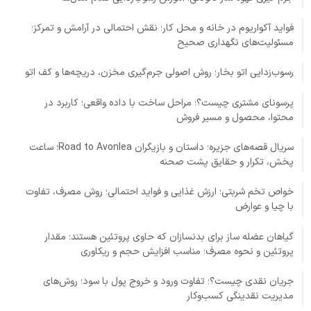
فواید آکواریوم در خانه و محل کار؛ نقش احتمالی در آرامش و تمرکز؛
مسئولیت‌های نگهداری صحیح
رسوب‌زدایی اتو بخار؛ روش اصولی جرم‌گیری مخزن، دریچه‌ها و کف اتو
پرسونای مشتری چیست؟؛ مراحل ساخت با داده واقعی؛ کاربرد در
محتوا، محصول و مسیر فروش
سریال قصه‌های جزیره؛ داستان و بازیگران Road to Avonlea؛ ساعت
پخش، تکرار و حقایق پشت صحنه
خواص تخم شربتی؛ ارزش غذایی و فواید احتمالی؛ روش مصرف، تفاوت
با چیا و عوارض
گیاهان عضله ساز برای بدنسازان که حاوی پروتئین هستند؛ مقدار
پروتئین و نحوه مصرف؛ مناسب افزایش حجم و ریکاوری
جریان نقدی چیست؟؛ تفاوت ورود و خروج پول با سود؛ روش‌های
مدیریت نقدینگی کسب‌وکار