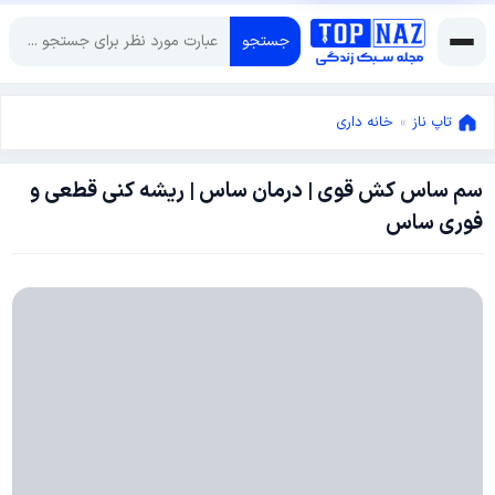
جستجو
تاپ ناز
»
خانه داری
سم ساس کش قوی | درمان ساس | ریشه کنی قطعی و
فوریه
فوری ساس
23,
2024
فوریه
23,
2024