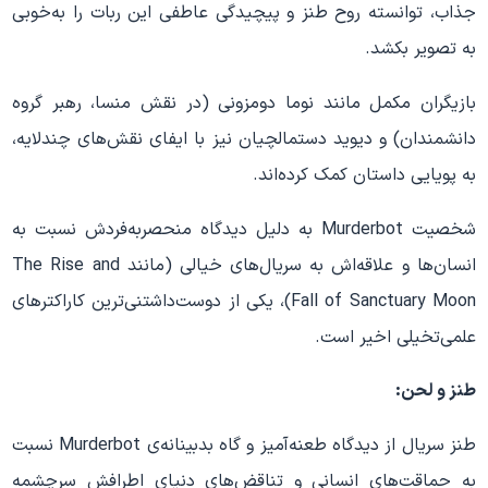
جذاب، توانسته روح طنز و پیچیدگی عاطفی این ربات را به‌خوبی
به تصویر بکشد.
بازیگران مکمل مانند نوما دومزونی (در نقش منسا، رهبر گروه
دانشمندان) و دیوید دستمالچیان نیز با ایفای نقش‌های چندلایه،
به پویایی داستان کمک کرده‌اند.
شخصیت Murderbot به دلیل دیدگاه منحصربه‌فردش نسبت به
انسان‌ها و علاقه‌اش به سریال‌های خیالی (مانند The Rise and
Fall of Sanctuary Moon)، یکی از دوست‌داشتنی‌ترین کاراکترهای
علمی‌تخیلی اخیر است.
طنز و لحن:
طنز سریال از دیدگاه طعنه‌آمیز و گاه بدبینانه‌ی Murderbot نسبت
به حماقت‌های انسانی و تناقض‌های دنیای اطرافش سرچشمه