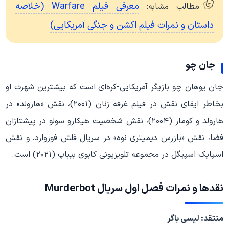
معرفی فیلم Warfare (خلاصه
مطالب مشابه:
داستان و نمرات فیلم اکشن و جنگی آمریکایی)
جان چو
جان یوهان چو بازیگر آمریکایی-کره‌ای است که بیشترین شهرت او
بخاطر ایفای نقش در فیلم غرفه زنان (۲۰۰۱)، نقش «هارولد» در
هارولد و کومار (۲۰۰۴)، نقش شخصیت هیکارو سولو در پیشتازان
فضا، نقش «بازرس دیمیتری نوه» در سریال فلش فوروارد، و نقش
اسپایک اسپیگل در مجموعه تلویزیونی کابوی بیباپ (۲۰۲۱) است.
نقدها و نمرات فصل اول سریال Murderbot
منتقد: لیسی باگر