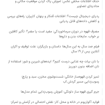
حذف اطلاعات مخفی عکس؛ آموزش پاک کردن موقعیت مکانی و
متادیتای تصاویر
ردپای دیجیتال چیست؟؛ اطلاعات آشکار و پنهان کاربران؛ راه‌های بررسی
و کاهش داده‌های قابل ردیابی
مصرف قهوه در دوران سرماخوردگی؛ مفید است یا مضر؟؛ تأثیر کافئین
بر خواب، مایعات بدن و داروها
فیلم صد سال به این سال‌ها؛ داستان و بازیگران؛ علت توقیف و اکران
آنلاین پس از ۱۹ سال
با نان بیات چه غذایی درست کنیم؟؛ ایده‌های شیرین و شور؛ استفاده از
نان اضافه بدون دورریز
تمیز کردن قهوه‌ساز خانگی؛ شست‌وشوی مخزن، سبد و پارچ؛
رسوب‌زدایی مسیر گردش آب
جرم گیری قهوه ساز دلونگی؛ آموزش رسوب‌زدایی تمام مدل‌ها
فواید آکواریوم در خانه و محل کار؛ نقش احتمالی در آرامش و تمرکز؛