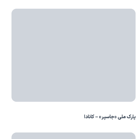
پارک ملی «جاسپر» – کانادا