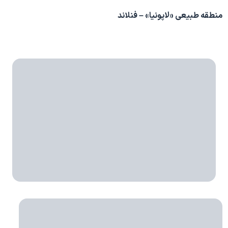
منطقه طبیعی «لاپونیا» – فنلاند