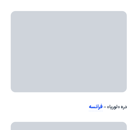
فرانسه
دره «لوریا» –