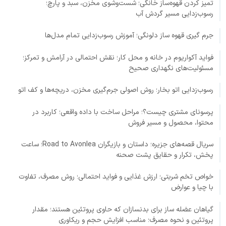
تمیز کردن قهوه‌ساز خانگی؛ شست‌وشوی مخزن، سبد و پارچ؛
رسوب‌زدایی مسیر گردش آب
جرم گیری قهوه ساز دلونگی؛ آموزش رسوب‌زدایی تمام مدل‌ها
فواید آکواریوم در خانه و محل کار؛ نقش احتمالی در آرامش و تمرکز؛
مسئولیت‌های نگهداری صحیح
رسوب‌زدایی اتو بخار؛ روش اصولی جرم‌گیری مخزن، دریچه‌ها و کف اتو
پرسونای مشتری چیست؟؛ مراحل ساخت با داده واقعی؛ کاربرد در
محتوا، محصول و مسیر فروش
سریال قصه‌های جزیره؛ داستان و بازیگران Road to Avonlea؛ ساعت
پخش، تکرار و حقایق پشت صحنه
خواص تخم شربتی؛ ارزش غذایی و فواید احتمالی؛ روش مصرف، تفاوت
با چیا و عوارض
گیاهان عضله ساز برای بدنسازان که حاوی پروتئین هستند؛ مقدار
پروتئین و نحوه مصرف؛ مناسب افزایش حجم و ریکاوری