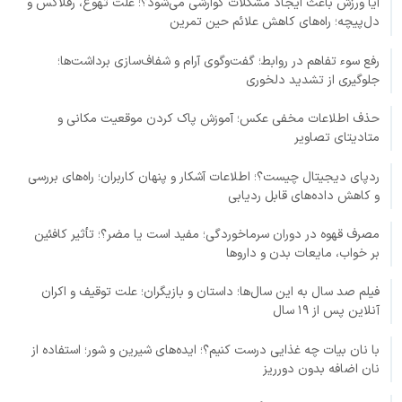
آیا ورزش باعث ایجاد مشکلات گوارشی می‌شود؟؛ علت تهوع، رفلاکس و
دل‌پیچه؛ راه‌های کاهش علائم حین تمرین
رفع سوء تفاهم در روابط؛ گفت‌وگوی آرام و شفاف‌سازی برداشت‌ها؛
جلوگیری از تشدید دلخوری
حذف اطلاعات مخفی عکس؛ آموزش پاک کردن موقعیت مکانی و
متادیتای تصاویر
ردپای دیجیتال چیست؟؛ اطلاعات آشکار و پنهان کاربران؛ راه‌های بررسی
و کاهش داده‌های قابل ردیابی
مصرف قهوه در دوران سرماخوردگی؛ مفید است یا مضر؟؛ تأثیر کافئین
بر خواب، مایعات بدن و داروها
فیلم صد سال به این سال‌ها؛ داستان و بازیگران؛ علت توقیف و اکران
آنلاین پس از ۱۹ سال
با نان بیات چه غذایی درست کنیم؟؛ ایده‌های شیرین و شور؛ استفاده از
نان اضافه بدون دورریز