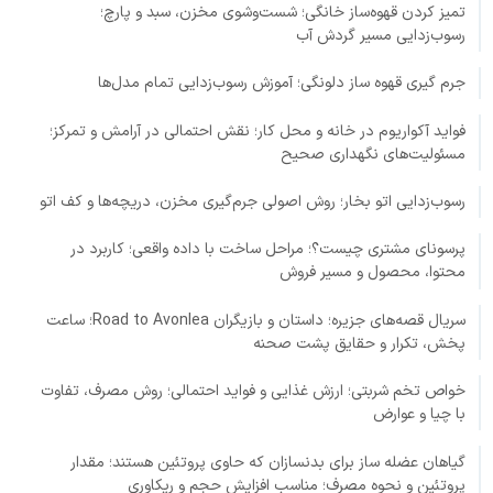
تمیز کردن قهوه‌ساز خانگی؛ شست‌وشوی مخزن، سبد و پارچ؛
رسوب‌زدایی مسیر گردش آب
جرم گیری قهوه ساز دلونگی؛ آموزش رسوب‌زدایی تمام مدل‌ها
فواید آکواریوم در خانه و محل کار؛ نقش احتمالی در آرامش و تمرکز؛
مسئولیت‌های نگهداری صحیح
رسوب‌زدایی اتو بخار؛ روش اصولی جرم‌گیری مخزن، دریچه‌ها و کف اتو
پرسونای مشتری چیست؟؛ مراحل ساخت با داده واقعی؛ کاربرد در
محتوا، محصول و مسیر فروش
سریال قصه‌های جزیره؛ داستان و بازیگران Road to Avonlea؛ ساعت
پخش، تکرار و حقایق پشت صحنه
خواص تخم شربتی؛ ارزش غذایی و فواید احتمالی؛ روش مصرف، تفاوت
با چیا و عوارض
گیاهان عضله ساز برای بدنسازان که حاوی پروتئین هستند؛ مقدار
پروتئین و نحوه مصرف؛ مناسب افزایش حجم و ریکاوری